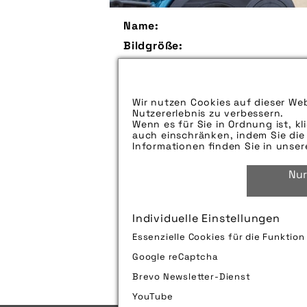
Name:
Bildgröße:
Größe:
Aufspieldatum:
Wir nutzen Cookies auf dieser Web
Bildunterschrift:
Nutzererlebnis zu verbessern.
Wenn es für Sie in Ordnung ist, kl
auch einschränken, indem Sie die 
Zu verwendender Bildnachweis:
Informationen finden Sie in unse
Technik-Info:
Nur
Tags:
Individuelle Einstellungen
Bild downloaden
Essenzielle Cookies für die Funktio
Google reCaptcha
Brevo Newsletter-Dienst
YouTube