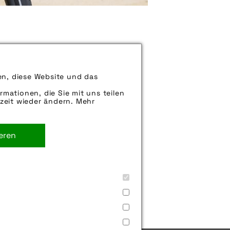
en, diese Website und das
können uns aber gern auch per E-
iter.
rmationen, die Sie mit uns teilen
zeit wieder ändern. Mehr
. Sie können uns aber gern auch
rne weiter.
ieren