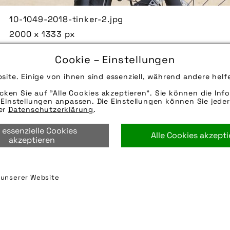
10-1049-2018-tinker-2.jpg
2000 x 1333 px
1544 kB
Cookie – Einstellungen
04.01.2018
site. Einige von ihnen sind essenziell, während andere helf
Die Bildunterschrift wird in Bälde eingefügt. Sie 
Mail oder Telefon kontaktieren, wir helfen gerne we
icken Sie auf "Alle Cookies akzeptieren". Sie können die Info
Einstellungen anpassen. Die Einstellungen können Sie jeder
Quelle/Source [´www.r-m.de | pd-f´]
rer
Datenschutzerklärung
.
Die technischen Details werden in Bälde eingefügt
 essenzielle Cookies
per E-Mail oder Telefon kontaktieren, wir helfen ge
Alle Cookies akzept
akzeptieren
e-bike
,
ebike
,
kompaktrad
,
pedelec
,
vollfederung
n unserer Website