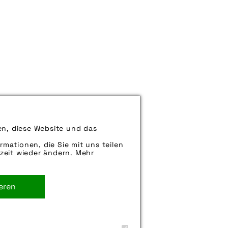
en, diese Website und das
können uns aber gern auch per E-
iter.
rmationen, die Sie mit uns teilen
zeit wieder ändern. Mehr
. Sie können uns aber gern auch
rne weiter.
ieren