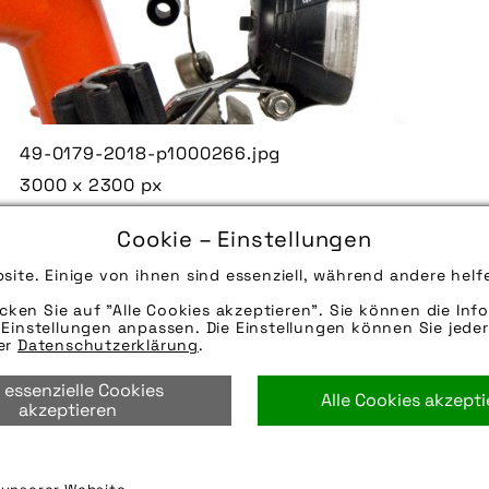
49-0179-2018-p1000266.jpg
3000 x 2300 px
2030 kB
Cookie – Einstellungen
19.01.2018
site. Einige von ihnen sind essenziell, während andere helf
Die Bildunterschrift wird in Bälde eingefügt. Sie 
Mail oder Telefon kontaktieren, wir helfen gerne we
icken Sie auf "Alle Cookies akzeptieren". Sie können die Info
Einstellungen anpassen. Die Einstellungen können Sie jeder
Quelle/Source [´www.fahrer-berlin.de | pd-f´]
rer
Datenschutzerklärung
.
Die technischen Details werden in Bälde eingefügt
 essenzielle Cookies
per E-Mail oder Telefon kontaktieren, wir helfen ge
Alle Cookies akzept
akzeptieren
accessoires
,
faltrad
,
gepäckträger
,
recycling