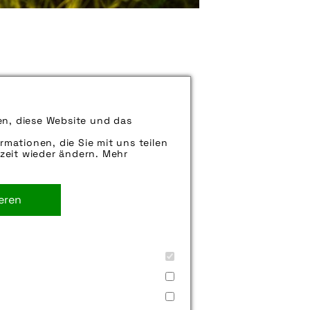
chte Packtasche sorgen bei
en, diese Website und das
rmationen, die Sie mit uns teilen
zeit wieder ändern. Mehr
. Sie können uns aber gern auch
rne weiter.
ieren
eise
,
radtour
,
reise
,
sonne
,