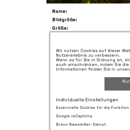
Name:
Bildgröße:
Größe:
Aufspieldatum:
Bildunterschrift:
Wir nutzen Cookies auf dieser Web
Nutzererlebnis zu verbessern.
Zu verwendender Bildnachweis:
Wenn es für Sie in Ordnung ist, kl
auch einschränken, indem Sie die 
Technik-Info:
Informationen finden Sie in unse
Nur
Tags:
Individuelle Einstellungen
Bild downloaden
Essenzielle Cookies für die Funktio
Google reCaptcha
Brevo Newsletter-Dienst