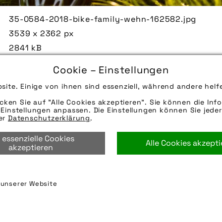
35-0584-2018-bike-family-wehn-162582.jpg
3539 x 2362 px
2841 kB
21.03.2018
Cookie – Einstellungen
Badehandtuch, Picknick oder Grillkohle: Wasserdi
site. Einige von ihnen sind essenziell, während andere helf
jedem Wetter für trockenes Gepäck.
icken Sie auf "Alle Cookies akzeptieren". Sie können die Info
Quelle/Source [´www.ortlieb.com | pd-f´]
Einstellungen anpassen. Die Einstellungen können Sie jeder
Die technischen Details werden in Bälde eingefügt
rer
Datenschutzerklärung
.
per E-Mail oder Telefon kontaktieren, wir helfen ge
 essenzielle Cookies
Alle Cookies akzept
ausflug
,
eltern
,
familie
,
freizeit
,
gepäck
,
kinder
,
radr
akzeptieren
tasche
,
transport
,
urlaub
,
wasserdicht
n unserer Website