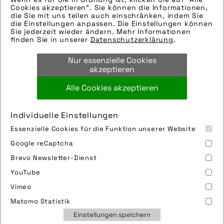
eingefügt. Sie können uns aber gern auch
Cookies akzeptieren". Sie können die Informationen,
per E-Mail oder Telefon kontaktieren, wir
die Sie mit uns teilen auch einschränken, indem Sie
die Einstellungen anpassen. Die Einstellungen können
helfen gerne weiter.
Sie jederzeit wieder ändern. Mehr Informationen
Tags:
finden Sie in unserer
Datenschutzerklärung
.
pause
,
radtour
,
rast
,
sommer
,
trekkingbike
,
Nur essenzielle Cookies
trinken
akzeptieren
Alle Cookies akzeptieren
Bild downloaden
Individuelle Einstellungen
Essenzielle Cookies für die Funktion unserer Website
Google reCaptcha
Brevo Newsletter-Dienst
YouTube
Vimeo
Impressum
Sitemap
Partner
FAQ
Matomo Statistik
Nutzungsbedingungen
Datenschutz
Jobs
Einstellungen speichern
Cookies