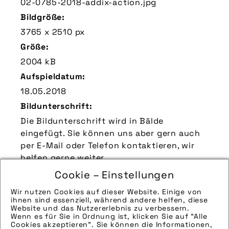
02-0785-2018-addix-action.jpg
Bildgröße:
3765 x 2510 px
Größe:
2004 kB
Aufspieldatum:
18.05.2018
Bildunterschrift:
Die Bildunterschrift wird in Bälde
eingefügt. Sie können uns aber gern auch
per E-Mail oder Telefon kontaktieren, wir
helfen gerne weiter.
Zu verwendender Bildnachweis:
Cookie – Einstellungen
Quelle/Source [´www.schwalbe.com | pd-f´]
Wir nutzen Cookies auf dieser Website. Einige von
ihnen sind essenziell, während andere helfen, diese
Technik-Info:
Website und das Nutzererlebnis zu verbessern.
Wenn es für Sie in Ordnung ist, klicken Sie auf "Alle
Die technischen Details werden in Bälde
Cookies akzeptieren". Sie können die Informationen,