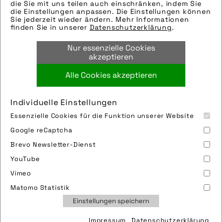
eingefügt. Sie können uns aber gern auch
die Sie mit uns teilen auch einschränken, indem Sie
die Einstellungen anpassen. Die Einstellungen können
per E-Mail oder Telefon kontaktieren, wir
Sie jederzeit wieder ändern. Mehr Informationen
helfen gerne weiter.
finden Sie in unserer
Datenschutzerklärung
.
Tags:
Nur essenzielle Cookies
reifen
akzeptieren
Alle Cookies akzeptieren
Bild downloaden
Individuelle Einstellungen
Essenzielle Cookies für die Funktion unserer Website
Google reCaptcha
Brevo Newsletter-Dienst
YouTube
Vimeo
Impressum
Sitemap
Partner
FAQ
Matomo Statistik
Nutzungsbedingungen
Datenschutz
Jobs
Einstellungen speichern
Cookies
Impressum
Datenschutzerklärung