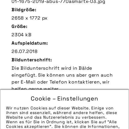
01-1675-2019-abus-770asmartx-03.jpg
Bildgröße:
2658 x 1772 px
Größe:
2304 kB
Aufspieldatum:
26.07.2018
Bildunterschrift:
Die Bildunterschrift wird in Bälde
eingefügt. Sie können uns aber gern auch
per E-Mail oder Telefon kontaktieren, wir
helfen gerne weiter.
Zu verwendender Bildnachweis:
Cookie – Einstellungen
Quelle/Source [´www.abus.de | pd-f´]
Wir nutzen Cookies auf dieser Website. Einige von
ihnen sind essenziell, während andere helfen, diese
Technik-Info:
Website und das Nutzererlebnis zu verbessern.
Wenn es für Sie in Ordnung ist, klicken Sie auf "Alle
Die technischen Details werden in Bälde
Cookies akzeptieren". Sie können die Informationen,