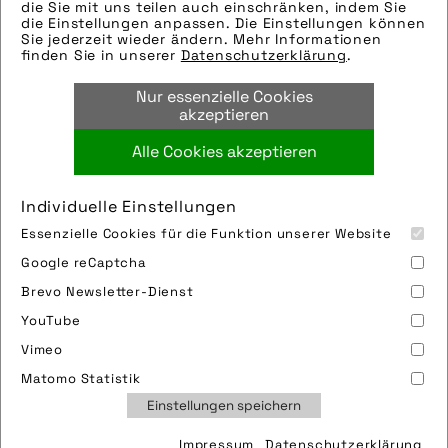
eingefügt. Sie können uns aber gern auch
die Sie mit uns teilen auch einschränken, indem Sie
die Einstellungen anpassen. Die Einstellungen können
per E-Mail oder Telefon kontaktieren, wir
Sie jederzeit wieder ändern. Mehr Informationen
helfen gerne weiter.
finden Sie in unserer
Datenschutzerklärung
.
Tags:
Nur essenzielle Cookies
sicherheit
akzeptieren
Alle Cookies akzeptieren
Bild downloaden
Individuelle Einstellungen
Essenzielle Cookies für die Funktion unserer Website
Google reCaptcha
Brevo Newsletter-Dienst
YouTube
Vimeo
Impressum
Sitemap
Partner
FAQ
Matomo Statistik
Nutzungsbedingungen
Datenschutz
Jobs
Einstellungen speichern
Cookies
Impressum
Datenschutzerklärung