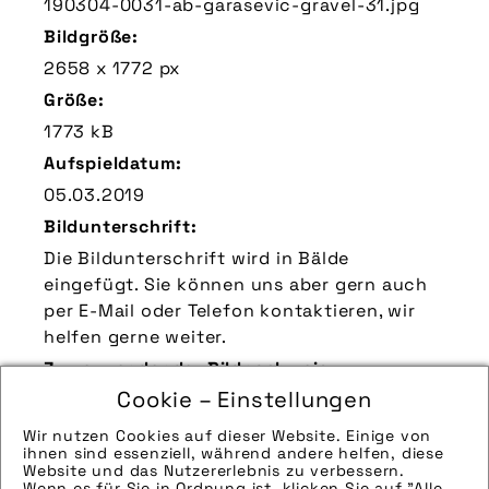
190304-0031-ab-garasevic-gravel-31.jpg
Bildgröße:
2658 x 1772 px
Größe:
1773 kB
Aufspieldatum:
05.03.2019
Bildunterschrift:
Die Bildunterschrift wird in Bälde
eingefügt. Sie können uns aber gern auch
per E-Mail oder Telefon kontaktieren, wir
helfen gerne weiter.
Zu verwendender Bildnachweis:
Cookie – Einstellungen
Quelle/Source [´www.pd-f.de / Arne
Bischoff´]
Wir nutzen Cookies auf dieser Website. Einige von
ihnen sind essenziell, während andere helfen, diese
Technik-Info:
Website und das Nutzererlebnis zu verbessern.
Wenn es für Sie in Ordnung ist, klicken Sie auf "Alle