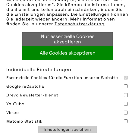
Die technischen Details werden in Bälde
Cookies akzeptieren". Sie können die Informationen,
eingefügt. Sie können uns aber gern auch
die Sie mit uns teilen auch einschränken, indem Sie
die Einstellungen anpassen. Die Einstellungen können
per E-Mail oder Telefon kontaktieren, wir
Sie jederzeit wieder ändern. Mehr Informationen
helfen gerne weiter.
finden Sie in unserer
Datenschutzerklärung
.
Tags:
Nur essenzielle Cookies
gravel
,
urban
akzeptieren
Alle Cookies akzeptieren
Bild downloaden
Individuelle Einstellungen
Essenzielle Cookies für die Funktion unserer Website
Google reCaptcha
Brevo Newsletter-Dienst
YouTube
Vimeo
Impressum
Sitemap
Partner
FAQ
Matomo Statistik
Nutzungsbedingungen
Datenschutz
Jobs
Einstellungen speichern
Cookies