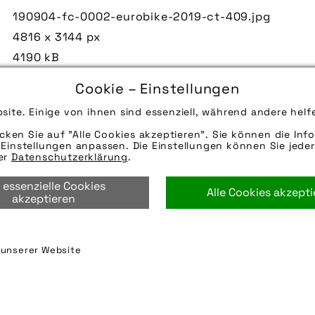
190904-fc-0002-eurobike-2019-ct-409.jpg
4816 x 3144 px
4190 kB
05.09.2019
Cookie – Einstellungen
Anschauen, anfassen, vergleichen - dafür ist eine M
site. Einige von ihnen sind essenziell, während andere helf
Ach ja, nachfragen kann man auch gleich, und zwar
Informationsquelle.
icken Sie auf "Alle Cookies akzeptieren". Sie können die Info
Einstellungen anpassen. Die Einstellungen können Sie jeder
Quelle/Source [´www.pd-f.de / Messe Friedrichshafe
rer
Datenschutzerklärung
.
Die technischen Details werden in Bälde eingefügt
 essenzielle Cookies
per E-Mail oder Telefon kontaktieren, wir helfen ge
Alle Cookies akzept
akzeptieren
beratung
,
eurobike
,
kauf
,
kaufen
,
messe
,
präsentat
n unserer Website