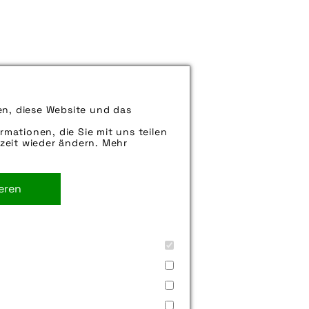
esse wie die Eurobike ideal.
en, diese Website und das
 direkt an der
rmationen, die Sie mit uns teilen
zeit wieder ändern. Mehr
n / Eurobike´]
. Sie können uns aber gern auch
rne weiter.
ieren
ion
,
verkauf