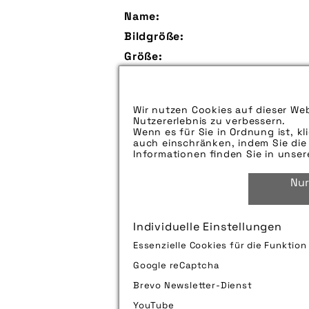
Name:
Bildgröße:
Größe:
Aufspieldatum:
Bildunterschrift:
Wir nutzen Cookies auf dieser Web
Nutzererlebnis zu verbessern.
Wenn es für Sie in Ordnung ist, kl
auch einschränken, indem Sie die 
Zu verwendender Bildnachweis:
Informationen finden Sie in unse
Technik-Info:
Nur
Tags:
Individuelle Einstellungen
Bild downloaden
Essenzielle Cookies für die Funktio
Google reCaptcha
Brevo Newsletter-Dienst
YouTube