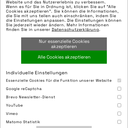
Website und das Nutzererlebnis zu verbessern.
Wenn es für Sie in Ordnung ist, klicken Sie auf "Alle
Hinweise zur weiteren Recherche:
Cookies akzeptieren". Sie können die Informationen,
Modellname:
die Sie mit uns teilen auch einschränken, indem Sie
die Einstellungen anpassen. Die Einstellungen können
Hersteller:
Sie jederzeit wieder ändern. Mehr Informationen
Tags:
finden Sie in unserer
Datenschutzerklärung
.
damen
,
ergonomie
,
passform
,
sattel
,
Nur essenzielle Cookies
schmerzen
akzeptieren
Alle Cookies akzeptieren
Bild downloaden
Individuelle Einstellungen
Essenzielle Cookies für die Funktion unserer Website
Google reCaptcha
Brevo Newsletter-Dienst
YouTube
Vimeo
Impressum
Sitemap
Partner
FAQ
Matomo Statistik
Nutzungsbedingungen
Datenschutz
Jobs