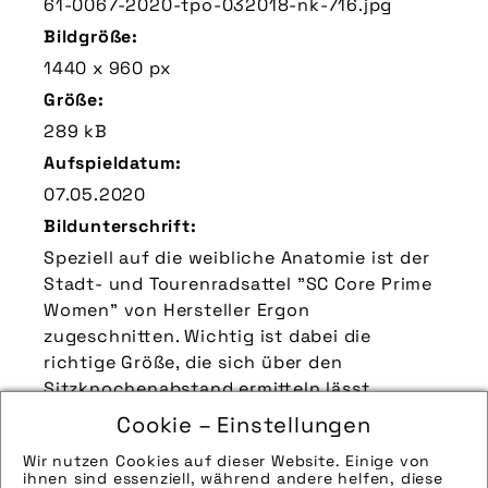
61-0067-2020-tpo-032018-nk-716.jpg
Bildgröße:
1440 x 960 px
Größe:
289 kB
Aufspieldatum:
07.05.2020
Bildunterschrift:
Speziell auf die weibliche Anatomie ist der
Stadt- und Tourenradsattel "SC Core Prime
Women" von Hersteller Ergon
zugeschnitten. Wichtig ist dabei die
richtige Größe, die sich über den
Sitzknochenabstand ermitteln lässt.
Zu verwendender Bildnachweis:
Cookie – Einstellungen
Quelle/Source [´www.ergonbike.com | pd-f´]
Wir nutzen Cookies auf dieser Website. Einige von
ihnen sind essenziell, während andere helfen, diese
Technik-Info: