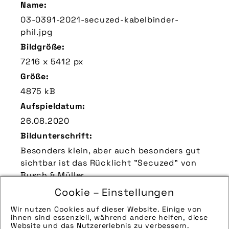
Name:
03-0391-2021-secuzed-kabelbinder-
phil.jpg
Bildgröße:
7216 x 5412 px
Größe:
4875 kB
Aufspieldatum:
26.08.2020
Bildunterschrift:
Besonders klein, aber auch besonders gut
sichtbar ist das Rücklicht "Secuzed" von
Busch & Müller.
Zu verwendender Bildnachweis:
Cookie – Einstellungen
Quelle/Source [´www.bumm.de | pd-f´]
Wir nutzen Cookies auf dieser Website. Einige von
ihnen sind essenziell, während andere helfen, diese
Technik-Info:
Website und das Nutzererlebnis zu verbessern.