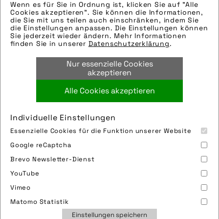
Wenn es für Sie in Ordnung ist, klicken Sie auf "Alle
Hinweise zur weiteren Recherche:
Cookies akzeptieren". Sie können die Informationen,
Modellname: SecuZ
die Sie mit uns teilen auch einschränken, indem Sie
die Einstellungen anpassen. Die Einstellungen können
Hersteller: Busch & Müller
Sie jederzeit wieder ändern. Mehr Informationen
Tags:
finden Sie in unserer
Datenschutzerklärung
.
beleuchtung
,
freisteller
,
rücklicht
,
Nur essenzielle Cookies
sicherheit
akzeptieren
Alle Cookies akzeptieren
Bild downloaden
Individuelle Einstellungen
Essenzielle Cookies für die Funktion unserer Website
Google reCaptcha
Brevo Newsletter-Dienst
YouTube
Vimeo
Impressum
Sitemap
Partner
FAQ
Matomo Statistik
Nutzungsbedingungen
Datenschutz
Jobs
Einstellungen speichern