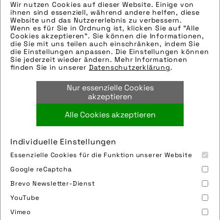
´]
Wir nutzen Cookies auf dieser Website. Einige von
ihnen sind essenziell, während andere helfen, diese
Technik-Info:
Website und das Nutzererlebnis zu verbessern.
Wenn es für Sie in Ordnung ist, klicken Sie auf "Alle
Hinweise zur weiteren Recherche:
Cookies akzeptieren". Sie können die Informationen,
Modellname: Charging Bag
die Sie mit uns teilen auch einschränken, indem Sie
die Einstellungen anpassen. Die Einstellungen können
Hersteller: Fahrer Berlin
Sie jederzeit wieder ändern. Mehr Informationen
Tags:
finden Sie in unserer
Datenschutzerklärung
.
accessoires
,
akku-tasche
,
recycling
,
Nur essenzielle Cookies
wasserdicht
akzeptieren
Alle Cookies akzeptieren
Bild downloaden
Individuelle Einstellungen
Essenzielle Cookies für die Funktion unserer Website
Google reCaptcha
Brevo Newsletter-Dienst
YouTube
Vimeo
Impressum
Sitemap
Partner
FAQ