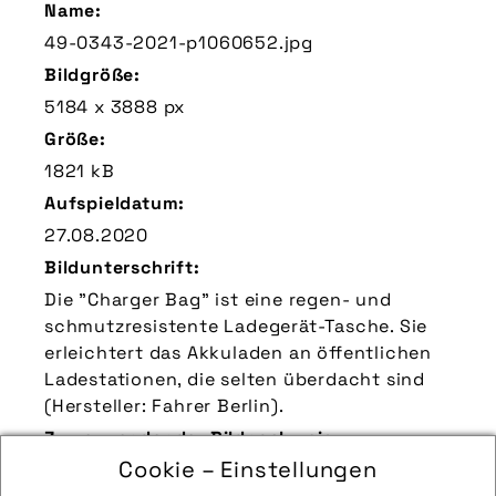
Name:
49-0343-2021-p1060652.jpg
Bildgröße:
5184 x 3888 px
Größe:
1821 kB
Aufspieldatum:
27.08.2020
Bildunterschrift:
Die "Charger Bag" ist eine regen- und
schmutzresistente Ladegerät-Tasche. Sie
erleichtert das Akkuladen an öffentlichen
Ladestationen, die selten überdacht sind
(Hersteller: Fahrer Berlin).
Zu verwendender Bildnachweis:
Cookie – Einstellungen
Quelle/Source [´www.fahrer-berlin.de | pd-f