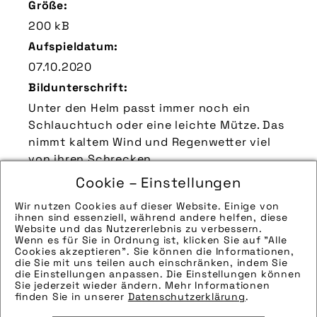
Größe:
200 kB
Aufspieldatum:
07.10.2020
Bildunterschrift:
Unter den Helm passt immer noch ein
Schlauchtuch oder eine leichte Mütze. Das
nimmt kaltem Wind und Regenwetter viel
von ihren Schrecken.
Zu verwendender Bildnachweis:
Cookie – Einstellungen
Quelle/Source [´www.vaude.com | pd-f´]
Wir nutzen Cookies auf dieser Website. Einige von
ihnen sind essenziell, während andere helfen, diese
Technik-Info:
Website und das Nutzererlebnis zu verbessern.
Hinweise zur weiteren Recherche:
Wenn es für Sie in Ordnung ist, klicken Sie auf "Alle
Cookies akzeptieren". Sie können die Informationen,
Modellname: Moab Rain Jacket
die Sie mit uns teilen auch einschränken, indem Sie
Hersteller: Vaude Sports
die Einstellungen anpassen. Die Einstellungen können
Sie jederzeit wieder ändern. Mehr Informationen
Tags:
finden Sie in unserer
Datenschutzerklärung
.
helm
,
mütze
,
regenbekleidung
,