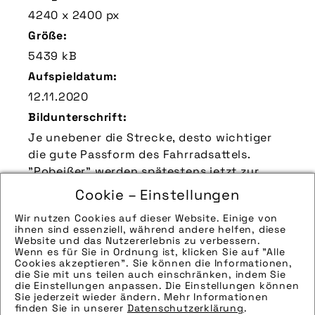
4240 x 2400 px
Größe:
5439 kB
Aufspieldatum:
12.11.2020
Bildunterschrift:
Je unebener die Strecke, desto wichtiger
die gute Passform des Fahrradsattels.
"Pobeißer" werden spätestens jetzt zur
Qual.
Cookie – Einstellungen
Zu verwendender Bildnachweis:
Wir nutzen Cookies auf dieser Website. Einige von
Quelle/Source [´www.ergonbike.com | pd-f´]
ihnen sind essenziell, während andere helfen, diese
Website und das Nutzererlebnis zu verbessern.
Technik-Info:
Wenn es für Sie in Ordnung ist, klicken Sie auf "Alle
Cookies akzeptieren". Sie können die Informationen,
Hinweise zur weiteren Recherche:
die Sie mit uns teilen auch einschränken, indem Sie
die Einstellungen anpassen. Die Einstellungen können
Modellname: SR Pro
Sie jederzeit wieder ändern. Mehr Informationen
Hersteller: Ergon
finden Sie in unserer
Datenschutzerklärung
.