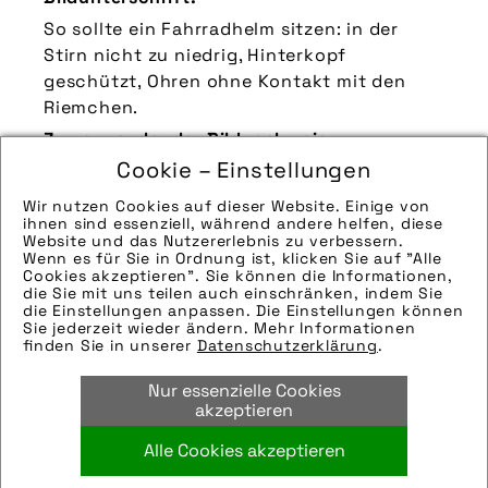
So sollte ein Fahrradhelm sitzen: in der
Stirn nicht zu niedrig, Hinterkopf
geschützt, Ohren ohne Kontakt mit den
Riemchen.
Zu verwendender Bildnachweis:
Cookie – Einstellungen
Quelle/Source [´www.pd-f.de / Arne
Bischoff´]
Wir nutzen Cookies auf dieser Website. Einige von
ihnen sind essenziell, während andere helfen, diese
Technik-Info:
Website und das Nutzererlebnis zu verbessern.
Wenn es für Sie in Ordnung ist, klicken Sie auf "Alle
Die technischen Details werden in Bälde
Cookies akzeptieren". Sie können die Informationen,
eingefügt. Sie können uns aber gern auch
die Sie mit uns teilen auch einschränken, indem Sie
die Einstellungen anpassen. Die Einstellungen können
per E-Mail oder Telefon kontaktieren, wir
Sie jederzeit wieder ändern. Mehr Informationen
helfen gerne weiter.
finden Sie in unserer
Datenschutzerklärung
.
Tags:
Nur essenzielle Cookies
aufsetzen
,
helm
,
justieren
,
sicherheit
akzeptieren
Alle Cookies akzeptieren
Bild downloaden