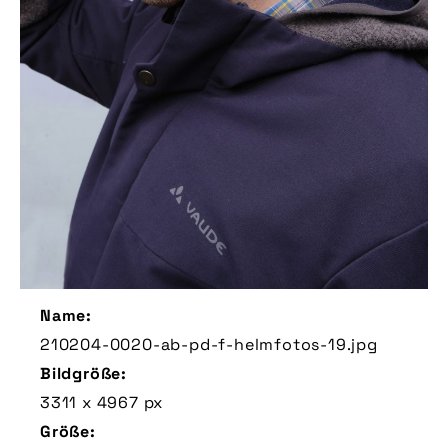
Name:
210204-0020-ab-pd-f-helmfotos-19.jpg
Bildgröße:
3311 x 4967 px
Größe: