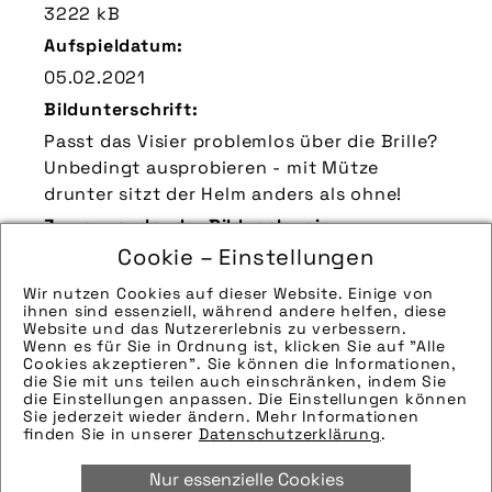
3222 kB
Aufspieldatum:
05.02.2021
Bildunterschrift:
Passt das Visier problemlos über die Brille?
Unbedingt ausprobieren - mit Mütze
drunter sitzt der Helm anders als ohne!
Zu verwendender Bildnachweis:
Cookie – Einstellungen
Quelle/Source [´www.pd-f.de / Arne
Bischoff´]
Wir nutzen Cookies auf dieser Website. Einige von
ihnen sind essenziell, während andere helfen, diese
Technik-Info:
Website und das Nutzererlebnis zu verbessern.
Wenn es für Sie in Ordnung ist, klicken Sie auf "Alle
Die technischen Details werden in Bälde
Cookies akzeptieren". Sie können die Informationen,
eingefügt. Sie können uns aber gern auch
die Sie mit uns teilen auch einschränken, indem Sie
die Einstellungen anpassen. Die Einstellungen können
per E-Mail oder Telefon kontaktieren, wir
Sie jederzeit wieder ändern. Mehr Informationen
helfen gerne weiter.
finden Sie in unserer
Datenschutzerklärung
.
Tags:
Nur essenzielle Cookies
aufsetzen
,
helm
,
justieren
,
sicherheit