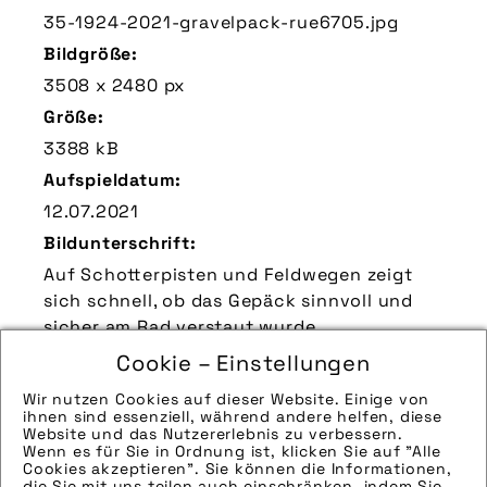
35-1924-2021-gravelpack-rue6705.jpg
Bildgröße:
3508 x 2480 px
Größe:
3388 kB
Aufspieldatum:
12.07.2021
Bildunterschrift:
Auf Schotterpisten und Feldwegen zeigt
sich schnell, ob das Gepäck sinnvoll und
sicher am Rad verstaut wurde.
Zu verwendender Bildnachweis:
Cookie – Einstellungen
Quelle/Source [´www.ortlieb.com | pd-f´]
Wir nutzen Cookies auf dieser Website. Einige von
ihnen sind essenziell, während andere helfen, diese
Technik-Info:
Website und das Nutzererlebnis zu verbessern.
Wenn es für Sie in Ordnung ist, klicken Sie auf "Alle
Hinweise zur weiteren Recherche:
Cookies akzeptieren". Sie können die Informationen,
Modellname:
die Sie mit uns teilen auch einschränken, indem Sie