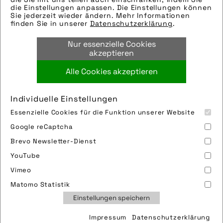
die Einstellungen anpassen. Die Einstellungen können
Hersteller: Ortlieb
Sie jederzeit wieder ändern. Mehr Informationen
Tags:
finden Sie in unserer
Datenschutzerklärung
.
bikepacking
,
gepäck
,
outdoor
,
paar
,
Nur essenzielle Cookies
schotter
,
tasche
,
transport
,
wald
akzeptieren
Alle Cookies akzeptieren
Bild downloaden
Individuelle Einstellungen
Essenzielle Cookies für die Funktion unserer Website
Google reCaptcha
Brevo Newsletter-Dienst
YouTube
Vimeo
Impressum
Sitemap
Partner
FAQ
Matomo Statistik
Nutzungsbedingungen
Datenschutz
Jobs
Einstellungen speichern
Cookies
Impressum
Datenschutzerklärung