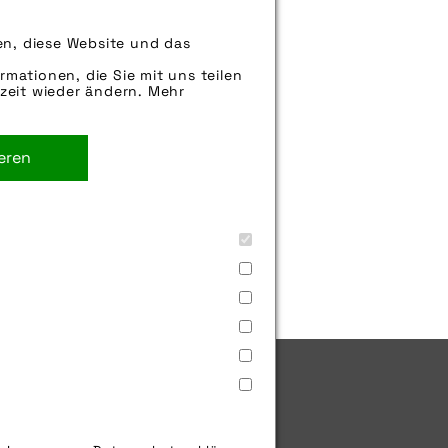
en, diese Website und das
können uns aber gern auch per E-
iter.
rmationen, die Sie mit uns teilen
zeit wieder ändern. Mehr
. Sie können uns aber gern auch
rne weiter.
ieren
itzschutz
,
winterfest
utz
Jobs
Cookies