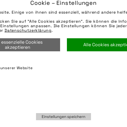
Cookie – Einstellungen
16.02.2022
site. Einige von ihnen sind essenziell, während andere helf
Die Bildunterschrift wird in Bälde eingefügt. Sie 
Mail oder Telefon kontaktieren, wir helfen gerne we
icken Sie auf "Alle Cookies akzeptieren". Sie können die Info
Einstellungen anpassen. Die Einstellungen können Sie jeder
Quelle/Source [´www.pd-f.de / Arne Bischoff´]
rer
Datenschutzerklärung
.
Die technischen Details werden in Bälde eingefügt
 essenzielle Cookies
per E-Mail oder Telefon kontaktieren, wir helfen ge
Alle Cookies akzept
akzeptieren
herbst
,
schutzblech
,
schutzblechverlängerung
,
spr
n unserer Website
Einstellungen speichern
Partner
FAQ
Nutzungsbedingungen
Datensch