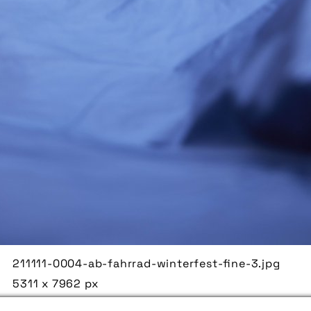
211111-0004-ab-fahrrad-winterfest-fine-3.jpg
5311 x 7962 px
1880 kB