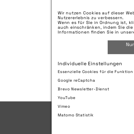
Aufspieldatum:
Wir nutzen Cookies auf dieser Web
Bildunterschrift:
Nutzererlebnis zu verbessern.
Wenn es für Sie in Ordnung ist, kl
auch einschränken, indem Sie die 
Zu verwendender Bildnachweis:
Informationen finden Sie in unse
Technik-Info:
Nur
Tags:
Individuelle Einstellungen
Bild downloaden
Essenzielle Cookies für die Funktio
Google reCaptcha
Brevo Newsletter-Dienst
YouTube
Vimeo
Matomo Statistik
Impressum
Sitemap