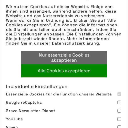
Wir nutzen Cookies auf dieser Website. Einige von
Hinweise zur weiteren Recherche:
ihnen sind essenziell, während andere helfen, diese
Modellname: Hands-On-Cycle | Handbike-
Website und das Nutzererlebnis zu verbessern.
Wenn es für Sie in Ordnung ist, klicken Sie auf "Alle
Antrieb
Cookies akzeptieren". Sie können die Informationen,
Hersteller: HP Velotechnik
die Sie mit uns teilen auch einschränken, indem Sie
die Einstellungen anpassen. Die Einstellungen können
Tags:
Sie jederzeit wieder ändern. Mehr Informationen
finden Sie in unserer
Datenschutzerklärung
.
behinderung
,
handbike
,
hands-on-cycle
,
hp
velotechnik
,
hp velotechnik gmbh & co kg
,
Nur essenzielle Cookies
liege-trike
,
liegedreirad
,
liegerad
,
trike
akzeptieren
Alle Cookies akzeptieren
Bild downloaden
Individuelle Einstellungen
Essenzielle Cookies für die Funktion unserer Website
Google reCaptcha
Brevo Newsletter-Dienst
YouTube
Vimeo