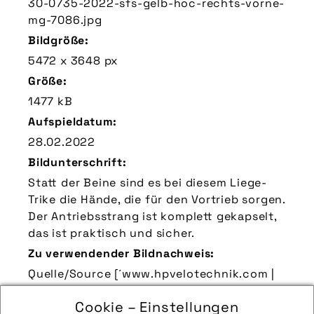
30-0735-2022-sfs-gelb-hoc-rechts-vorne-
mg-7086.jpg
Bildgröße:
5472 x 3648 px
Größe:
1477 kB
Aufspieldatum:
28.02.2022
Bildunterschrift:
Statt der Beine sind es bei diesem Liege-
Trike die Hände, die für den Vortrieb sorgen.
Der Antriebsstrang ist komplett gekapselt,
das ist praktisch und sicher.
Zu verwendender Bildnachweis:
Quelle/Source [´www.hpvelotechnik.com |
pd-f´]
Cookie – Einstellungen
Technik-Info: