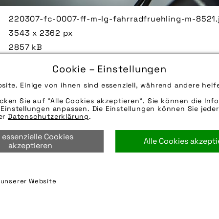
220307-fc-0007-ff-m-lg-fahrradfruehling-m-8521.
3543 x 2362 px
2857 kB
08.03.2022
Cookie – Einstellungen
Lenkerband sorgt nicht nur für Grip, es dämpft au
site. Einige von ihnen sind essenziell, während andere helf
durch Unebenheiten auf der Strecke. Verstärken l
durch die Verwendung von polsternden Unterleg-P
icken Sie auf "Alle Cookies akzeptieren". Sie können die Info
Einstellungen anpassen. Die Einstellungen können Sie jeder
Quelle/Source [´www.pd-f.de / Luka Gorjup | Lux Fo
rer
Datenschutzerklärung
.
Die technischen Details werden in Bälde eingefügt
 essenzielle Cookies
per E-Mail oder Telefon kontaktieren, wir helfen ge
Alle Cookies akzept
akzeptieren
fahrradfrühling-2022
,
lenker
,
lenkerband
,
lenkerpol
n unserer Website