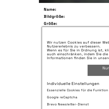
Name:
Bildgröße:
Größe:
Aufspieldatum:
Bildunterschrift:
Wir nutzen Cookies auf dieser Web
Nutzererlebnis zu verbessern.
Wenn es für Sie in Ordnung ist, kl
auch einschränken, indem Sie die 
Zu verwendender Bildnachweis:
Informationen finden Sie in unse
Technik-Info:
Nur
Tags:
Individuelle Einstellungen
Bild downloaden
Essenzielle Cookies für die Funktio
Google reCaptcha
Brevo Newsletter-Dienst