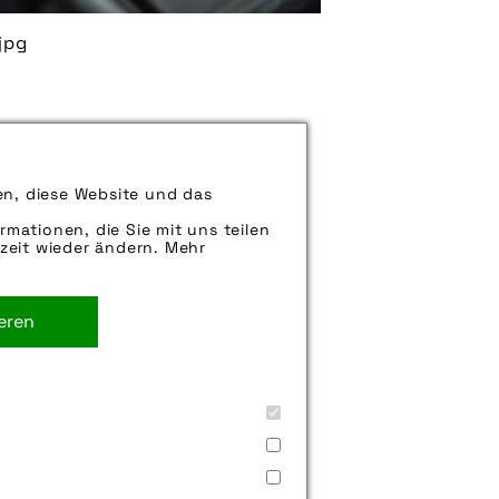
jpg
ch Vibrationen und Schläge
en, diese Website und das
ässt sich diese Dämpfung noch
ads.
rmationen, die Sie mit uns teilen
zeit wieder ändern. Mehr
towerk´]
. Sie können uns aber gern auch
rne weiter.
ieren
ster