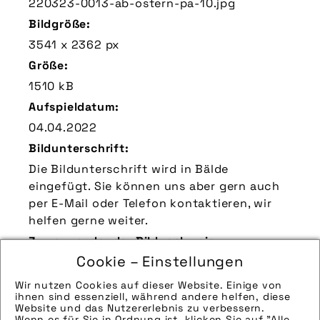
220323-0013-ab-ostern-pa-10.jpg
Bildgröße:
3541 x 2362 px
Größe:
1510 kB
Aufspieldatum:
04.04.2022
Bildunterschrift:
Die Bildunterschrift wird in Bälde
eingefügt. Sie können uns aber gern auch
per E-Mail oder Telefon kontaktieren, wir
helfen gerne weiter.
Zu verwendender Bildnachweis:
Cookie – Einstellungen
Quelle/Source [´www.pd-f.de / Arne
Bischoff´]
Wir nutzen Cookies auf dieser Website. Einige von
ihnen sind essenziell, während andere helfen, diese
Technik-Info:
Website und das Nutzererlebnis zu verbessern.
Wenn es für Sie in Ordnung ist, klicken Sie auf "Alle