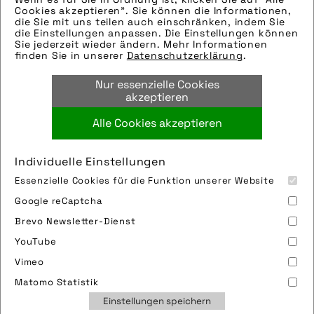
Die technischen Details werden in Bälde
Cookies akzeptieren". Sie können die Informationen,
eingefügt. Sie können uns aber gern auch
die Sie mit uns teilen auch einschränken, indem Sie
die Einstellungen anpassen. Die Einstellungen können
per E-Mail oder Telefon kontaktieren, wir
Sie jederzeit wieder ändern. Mehr Informationen
helfen gerne weiter.
finden Sie in unserer
Datenschutzerklärung
.
Tags:
Nur essenzielle Cookies
frühling
,
ostern
akzeptieren
Alle Cookies akzeptieren
Bild downloaden
Individuelle Einstellungen
Essenzielle Cookies für die Funktion unserer Website
Google reCaptcha
Brevo Newsletter-Dienst
YouTube
Vimeo
Impressum
Sitemap
Partner
FAQ
Matomo Statistik
Nutzungsbedingungen
Datenschutz
Jobs
Einstellungen speichern
Cookies