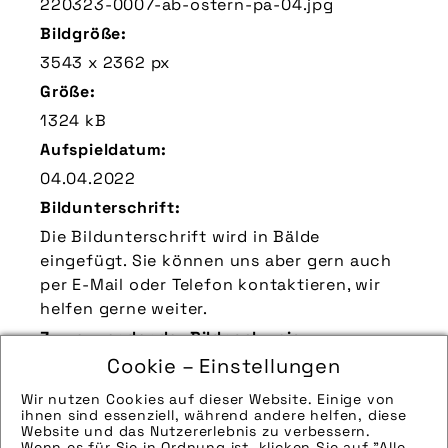
220323-0007-ab-ostern-pa-04.jpg
Bildgröße:
3543 x 2362 px
Größe:
1324 kB
Aufspieldatum:
04.04.2022
Bildunterschrift:
Die Bildunterschrift wird in Bälde
eingefügt. Sie können uns aber gern auch
per E-Mail oder Telefon kontaktieren, wir
helfen gerne weiter.
Zu verwendender Bildnachweis:
Cookie – Einstellungen
Quelle/Source [´www.pd-f.de / Arne
Bischoff´]
Wir nutzen Cookies auf dieser Website. Einige von
ihnen sind essenziell, während andere helfen, diese
Technik-Info:
Website und das Nutzererlebnis zu verbessern.
Wenn es für Sie in Ordnung ist, klicken Sie auf "Alle