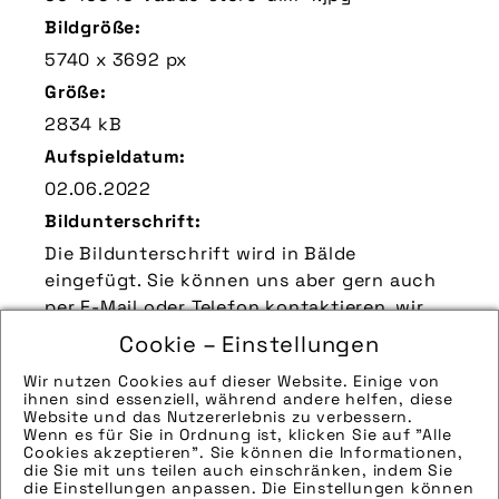
Bildgröße:
5740 x 3692 px
Größe:
2834 kB
Aufspieldatum:
02.06.2022
Bildunterschrift:
Die Bildunterschrift wird in Bälde
eingefügt. Sie können uns aber gern auch
per E-Mail oder Telefon kontaktieren, wir
helfen gerne weiter.
Cookie – Einstellungen
Zu verwendender Bildnachweis:
Wir nutzen Cookies auf dieser Website. Einige von
Quelle/Source [´www.vaude.com | pd-f´]
ihnen sind essenziell, während andere helfen, diese
Website und das Nutzererlebnis zu verbessern.
Technik-Info:
Wenn es für Sie in Ordnung ist, klicken Sie auf "Alle
Cookies akzeptieren". Sie können die Informationen,
Hinweise zur weiteren Recherche:
die Sie mit uns teilen auch einschränken, indem Sie
Modellname:
die Einstellungen anpassen. Die Einstellungen können