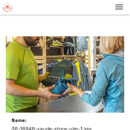
Name:
36-16946-vaude-store-ulm-1.jpg