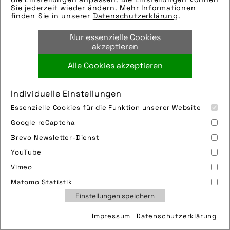
Modellname:
Sie jederzeit wieder ändern. Mehr Informationen
Hersteller: Vaude Sports
finden Sie in unserer
Datenschutzerklärung
.
Tags:
Nur essenzielle Cookies
bekleidung
,
beratung
,
shop
,
verkauf
akzeptieren
Alle Cookies akzeptieren
Bild downloaden
Individuelle Einstellungen
Essenzielle Cookies für die Funktion unserer Website
Google reCaptcha
Brevo Newsletter-Dienst
YouTube
Vimeo
Impressum
Sitemap
Partner
FAQ
Matomo Statistik
Nutzungsbedingungen
Datenschutz
Jobs
Einstellungen speichern
Cookies
Impressum
Datenschutzerklärung