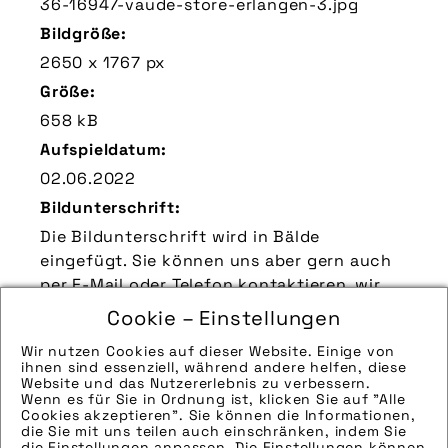
36-16947-vaude-store-erlangen-3.jpg
Bildgröße:
2650 x 1767 px
Größe:
658 kB
Aufspieldatum:
02.06.2022
Bildunterschrift:
Die Bildunterschrift wird in Bälde
eingefügt. Sie können uns aber gern auch
per E-Mail oder Telefon kontaktieren, wir
helfen gerne weiter.
Cookie – Einstellungen
Zu verwendender Bildnachweis:
Wir nutzen Cookies auf dieser Website. Einige von
Quelle/Source [´www.vaude.com | pd-f´]
ihnen sind essenziell, während andere helfen, diese
Website und das Nutzererlebnis zu verbessern.
Technik-Info:
Wenn es für Sie in Ordnung ist, klicken Sie auf "Alle
Cookies akzeptieren". Sie können die Informationen,
Hinweise zur weiteren Recherche:
die Sie mit uns teilen auch einschränken, indem Sie
die Einstellungen anpassen. Die Einstellungen können