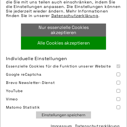
Modellname: Dog Mikke
die Sie mit uns teilen auch einschränken, indem Sie
die Einstellungen anpassen. Die Einstellungen können
Hersteller: Croozer
Sie jederzeit wieder ändern. Mehr Informationen
Tags:
finden Sie in unserer
Datenschutzerklärung
.
anhänger
,
hundeanhänger
,
lastenanhänger
,
Nur essenzielle Cookies
trailer
,
transport
,
transportanhänger
akzeptieren
Alle Cookies akzeptieren
Bild downloaden
Individuelle Einstellungen
Essenzielle Cookies für die Funktion unserer Website
Google reCaptcha
Brevo Newsletter-Dienst
YouTube
Vimeo
Impressum
Sitemap
Partner
FAQ
Matomo Statistik
Nutzungsbedingungen
Datenschutz
Jobs
Einstellungen speichern
Cookies
Impressum
Datenschutzerklärung