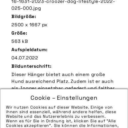
16-1631-2023-croozer-dog-lifestyle-2022-
025-000.jpg
Bildgröße:
2500 x 1667 px
Größe:
563 kB
Aufspieldatum:
04.07.2022
Bildunterschrift:
Dieser Hänger bietet auch einem große
Hund ausreichend Platz. Zudem ist er auch
als Jogger einsetzbar, gefedert und faltbar.
Zu verwendender Bildnachweis:
Cookie – Einstellungen
Quelle/Source [´www.croozer.de | pd-f´]
Wir nutzen Cookies auf dieser Website. Einige von
ihnen sind essenziell, während andere helfen, diese
Technik-Info:
Website und das Nutzererlebnis zu verbessern.
Wenn es für Sie in Ordnung ist, klicken Sie auf "Alle
Hinweise zur weiteren Recherche:
Cookies akzeptieren". Sie können die Informationen,