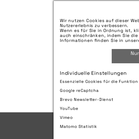
Aufspieldatum:
Bildunterschrift:
Wir nutzen Cookies auf dieser Web
Nutzererlebnis zu verbessern.
Zu verwendender Bildnachweis:
Wenn es für Sie in Ordnung ist, kl
auch einschränken, indem Sie die 
Technik-Info:
Informationen finden Sie in unse
Nur
Tags:
Individuelle Einstellungen
Bild downloaden
Essenzielle Cookies für die Funktio
Google reCaptcha
Brevo Newsletter-Dienst
YouTube
Vimeo
Matomo Statistik