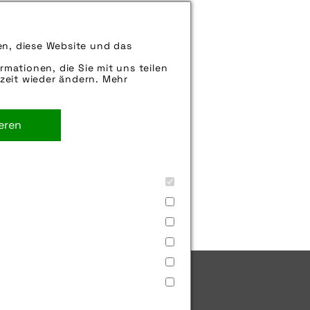
können uns aber gern auch per E-
en, diese Website und das
iter.
rmationen, die Sie mit uns teilen
zeit wieder ändern. Mehr
ieren