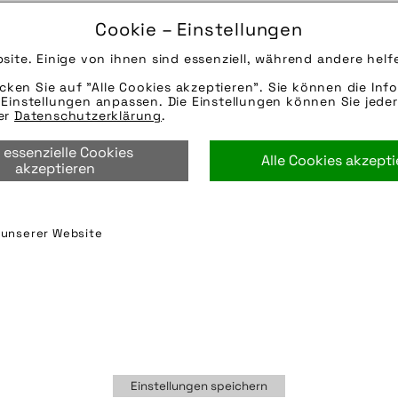
15.09.2022
Cookie – Einstellungen
Die Bildunterschrift wird in Bälde eingefügt. Sie 
site. Einige von ihnen sind essenziell, während andere helf
Mail oder Telefon kontaktieren, wir helfen gerne we
icken Sie auf "Alle Cookies akzeptieren". Sie können die Info
Quelle/Source [´www.abus.de | pd-f´]
Einstellungen anpassen. Die Einstellungen können Sie jeder
Hinweise zur weiteren Recherche:
rer
Datenschutzerklärung
.
Modellname: Combiflex
 essenzielle Cookies
Hersteller: Abus
Alle Cookies akzept
akzeptieren
schloss
,
sicherheit
n unserer Website
Einstellungen speichern