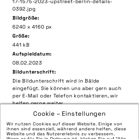
17-1575-2023-upstreet-berlin-details-
0392.jpg
Bildgröße:
6240 x 4160 px
Größe:
441 kB
Aufspieldatum:
08.02.2023
Bildunterschrift:
Die Bildunterschrift wird in Bälde
eingefügt. Sie können uns aber gern auch
per E-Mail oder Telefon kontaktieren, wir
helfen gerne weiter.
Zu verwendender Bildnachweis:
Cookie – Einstellungen
Quelle/Source [´www.flyer-bikes.com | pd-f
Wir nutzen Cookies auf dieser Website. Einige von
´]
ihnen sind essenziell, während andere helfen, diese
Website und das Nutzererlebnis zu verbessern.
Technik-Info:
Wenn es für Sie in Ordnung ist, klicken Sie auf "Alle