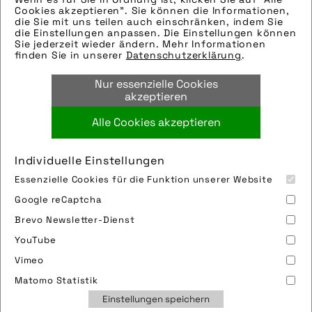
Cookies akzeptieren". Sie können die Informationen,
Hinweise zur weiteren Recherche:
die Sie mit uns teilen auch einschränken, indem Sie
die Einstellungen anpassen. Die Einstellungen können
Modellname: Upstreet
Sie jederzeit wieder ändern. Mehr Informationen
Hersteller: Flyer
finden Sie in unserer
Datenschutzerklärung
.
Tags:
Nur essenzielle Cookies
e-bike
,
flyer
,
flyer ag
,
pedelec
akzeptieren
Alle Cookies akzeptieren
Bild downloaden
Individuelle Einstellungen
Essenzielle Cookies für die Funktion unserer Website
Google reCaptcha
Brevo Newsletter-Dienst
YouTube
Vimeo
Impressum
Sitemap
Partner
FAQ
Matomo Statistik
Nutzungsbedingungen
Datenschutz
Jobs
Einstellungen speichern
Cookies