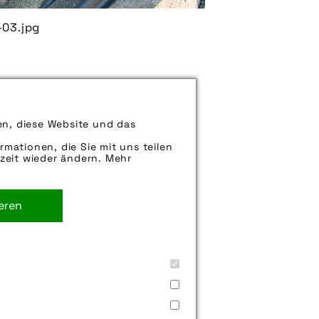
-03.jpg
luftdruck leicht ablesen.
en, diese Website und das
rmationen, die Sie mit uns teilen
zeit wieder ändern. Mehr
ieren
st scheffer-klute gmbh
,