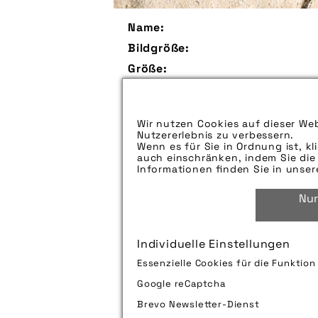
Name:
Bildgröße:
Größe:
Aufspieldatum:
Bildunterschrift:
Wir nutzen Cookies auf dieser Web
Zu verwendender Bildnachweis:
Nutzererlebnis zu verbessern.
Wenn es für Sie in Ordnung ist, kl
Technik-Info:
auch einschränken, indem Sie die 
Informationen finden Sie in unse
Nur
Tags:
Individuelle Einstellungen
Bild downloaden
Essenzielle Cookies für die Funktio
Google reCaptcha
Brevo Newsletter-Dienst