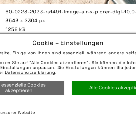
60-0223-2023-rs1491-image-air-x-plorer-digi-10.0
3543 x 2364 px
1258 kB
15.02.2023
Cookie – Einstellungen
Bei einer Luftpumpe mit Manometer lässt sich der L
site. Einige von ihnen sind essenziell, während andere helf
Quelle/Source [´www.sks-germany.com | pd-f´]
icken Sie auf "Alle Cookies akzeptieren". Sie können die Info
Hinweise zur weiteren Recherche:
Einstellungen anpassen. Die Einstellungen können Sie jeder
Modellname: Air-X-Plorer Digi 10.0
rer
Datenschutzerklärung
.
Hersteller: SKS-Germany
 essenzielle Cookies
Alle Cookies akzept
luftpumpe
,
schutzblech
,
sks germany
,
sks metapla
akzeptieren
standpumpe
n unserer Website