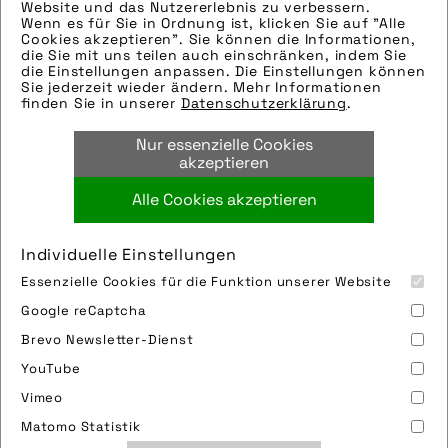
helfen gerne weiter.
Website und das Nutzererlebnis zu verbessern.
Wenn es für Sie in Ordnung ist, klicken Sie auf "Alle
Tags:
Cookies akzeptieren". Sie können die Informationen,
die Sie mit uns teilen auch einschränken, indem Sie
abus
,
august bremicker söhne kg
,
die Einstellungen anpassen. Die Einstellungen können
bekleidung
,
e-bike
,
ebike
,
fahrradfrühling
,
Sie jederzeit wieder ändern. Mehr Informationen
finden Sie in unserer
Datenschutzerklärung
.
flyer
,
flyer ag
,
kopfschutz
,
pedelec
,
sicherheit
,
unfallschutz
,
vaude
,
vaude
Nur essenzielle Cookies
sport gmbh & co kg
akzeptieren
Alle Cookies akzeptieren
Bild downloaden
Individuelle Einstellungen
Essenzielle Cookies für die Funktion unserer Website
Google reCaptcha
Brevo Newsletter-Dienst
YouTube
Vimeo
Impressum
Sitemap
Partner
FAQ
Matomo Statistik
Nutzungsbedingungen
Datenschutz
Jobs