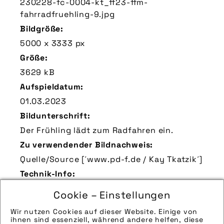
230228-fc-0004-kt_ff23-ffm-
fahrradfruehling-9.jpg
Bildgröße:
5000 x 3333 px
Größe:
3629 kB
Aufspieldatum:
01.03.2023
Bildunterschrift:
Der Frühling lädt zum Radfahren ein.
Zu verwendender Bildnachweis:
Quelle/Source [´www.pd-f.de / Kay Tkatzik´]
Technik-Info:
Die technischen Details werden in Bälde
Cookie – Einstellungen
eingefügt. Sie können uns aber gern auch
Wir nutzen Cookies auf dieser Website. Einige von
per E-Mail oder Telefon kontaktieren, wir
ihnen sind essenziell, während andere helfen, diese