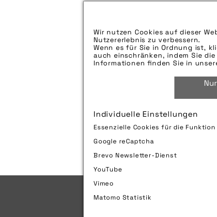
Aufspieldatum:
Bildunterschrift:
Wir nutzen Cookies auf dieser Web
Zu verwendender Bildnachweis:
Nutzererlebnis zu verbessern.
Wenn es für Sie in Ordnung ist, kl
Technik-Info:
auch einschränken, indem Sie die 
Informationen finden Sie in unse
Tags:
Nur
Individuelle Einstellungen
Bild downloaden
Essenzielle Cookies für die Funktio
Google reCaptcha
Brevo Newsletter-Dienst
YouTube
Vimeo
Matomo Statistik