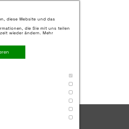
des Fahrrads.
en, diese Website und das
rmationen, die Sie mit uns teilen
. Sie können uns aber gern auch
zeit wieder ändern. Mehr
rne weiter.
rrad
,
fahrradfrühling
,
gates
,
ieren
ain gmbh & co kg
,
universal
bh
,
wsm