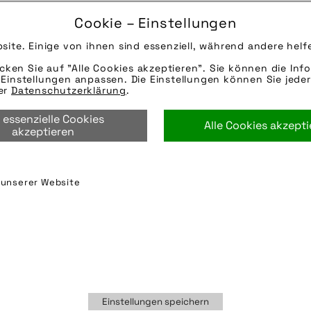
06.03.2023
Cookie – Einstellungen
Ein flexibles Schloss vereinfacht das Anschließen 
site. Einige von ihnen sind essenziell, während andere helf
Quelle/Source [´www.pd-f.de / Florian Schuh´]
icken Sie auf "Alle Cookies akzeptieren". Sie können die Info
Die technischen Details werden in Bälde eingefügt
Einstellungen anpassen. Die Einstellungen können Sie jeder
per E-Mail oder Telefon kontaktieren, wir helfen ge
rer
Datenschutzerklärung
.
abus
,
anschließen
,
august bremicker söhne kg
,
fah
 essenzielle Cookies
Alle Cookies akzept
gates carbon drive
,
schloss
,
tout terrain
,
tout terr
akzeptieren
transmissions gmbh
,
walter solbach metallbau gm
n unserer Website
Einstellungen speichern