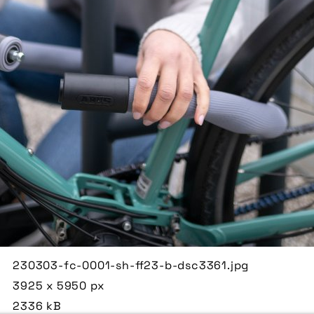
230303-fc-0001-sh-ff23-b-dsc3361.jpg
3925 x 5950 px
2336 kB