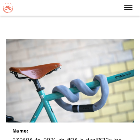
Name:
230303-fc-0021-sh-ff23-b-dsc3622a.jpg