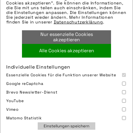
Cookies akzeptieren". Sie können die Informationen,
helfen gerne weiter.
die Sie mit uns teilen auch einschränken, indem Sie
die Einstellungen anpassen. Die Einstellungen können
Tags:
Sie jederzeit wieder ändern. Mehr Informationen
finden Sie in unserer
Datenschutzerklärung
.
abus
,
august bremicker söhne kg
,
fahrradfrühling
,
schloss
,
tout terrain
,
tout
Nur essenzielle Cookies
terrain gmbh & co kg
akzeptieren
Alle Cookies akzeptieren
Bild downloaden
Individuelle Einstellungen
Essenzielle Cookies für die Funktion unserer Website
Google reCaptcha
Brevo Newsletter-Dienst
YouTube
Vimeo
Impressum
Sitemap
Partner
FAQ
Matomo Statistik
Nutzungsbedingungen
Datenschutz
Jobs
Einstellungen speichern
Cookies