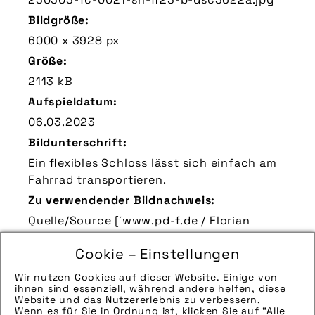
Bildgröße:
6000 x 3928 px
Größe:
2113 kB
Aufspieldatum:
06.03.2023
Bildunterschrift:
Ein flexibles Schloss lässt sich einfach am
Fahrrad transportieren.
Zu verwendender Bildnachweis:
Quelle/Source [´www.pd-f.de / Florian
Schuh´]
Cookie – Einstellungen
Technik-Info:
Die technischen Details werden in Bälde
Wir nutzen Cookies auf dieser Website. Einige von
ihnen sind essenziell, während andere helfen, diese
eingefügt. Sie können uns aber gern auch
Website und das Nutzererlebnis zu verbessern.
per E-Mail oder Telefon kontaktieren, wir
Wenn es für Sie in Ordnung ist, klicken Sie auf "Alle