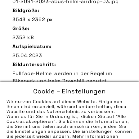
01-2091-2023-abus-helm-airdrop-03.jpg
Bildgröße:
3543 x 2362 px
Größe:
2352 kB
Aufspieldatum:
25.04.2023
Bildunterschrift:
Fullface-Helme werden in der Regel im
Bikepark und beim Downhill genutzt.
Zu verwendender Bildnachweis:
Cookie – Einstellungen
Quelle/Source [´www.abus.de | pd-f´]
Wir nutzen Cookies auf dieser Website. Einige von
ihnen sind essenziell, während andere helfen, diese
Technik-Info:
Website und das Nutzererlebnis zu verbessern.
Wenn es für Sie in Ordnung ist, klicken Sie auf "Alle
Hinweise zur weiteren Recherche:
Cookies akzeptieren". Sie können die Informationen,
Modellname: AirDrop
die Sie mit uns teilen auch einschränken, indem Sie
die Einstellungen anpassen. Die Einstellungen können
Hersteller: Abus
Sie jederzeit wieder ändern. Mehr Informationen