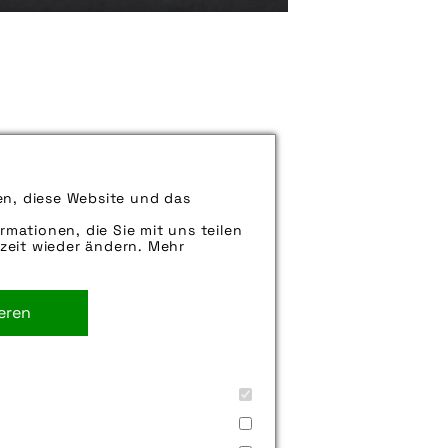
können uns aber gern auch per E-
iter.
en, diese Website und das
rmationen, die Sie mit uns teilen
zeit wieder ändern. Mehr
ieren
ung
,
motor
,
pedelec
,
pinion
,