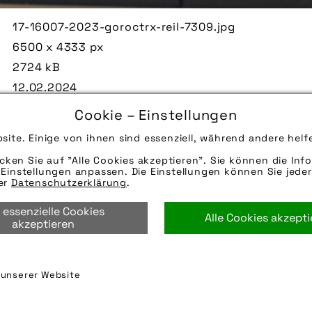
17-16007-2023-goroctrx-reil-7309.jpg
6500 x 4333 px
2724 kB
12.02.2024
Die Bildunterschrift wird in Bälde eingefügt. Sie 
Cookie – Einstellungen
Mail oder Telefon kontaktieren, wir helfen gerne we
site. Einige von ihnen sind essenziell, während andere helf
Quelle/Source [´www.flyer-bikes.com | pd-f´]
icken Sie auf "Alle Cookies akzeptieren". Sie können die Info
Hinweise zur weiteren Recherche:
Einstellungen anpassen. Die Einstellungen können Sie jeder
Modellname: TR:X
rer
Datenschutzerklärung
.
Hersteller: Flyer
 essenzielle Cookies
Alle Cookies akzept
e-bike
,
flyer
,
flyer ag
,
getriebelager
,
getriebeschalt
akzeptieren
pinion gmbh
,
schaltung
n unserer Website