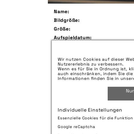
Name:
Bildgröße:
Größe:
Aufspieldatum:
Bildunterschrift:
Wir nutzen Cookies auf dieser Web
Zu verwendender Bildnachweis:
Nutzererlebnis zu verbessern.
Wenn es für Sie in Ordnung ist, kl
Technik-Info:
auch einschränken, indem Sie die 
Informationen finden Sie in unse
Nur
Tags:
Individuelle Einstellungen
Bild downloaden
Essenzielle Cookies für die Funktio
Google reCaptcha