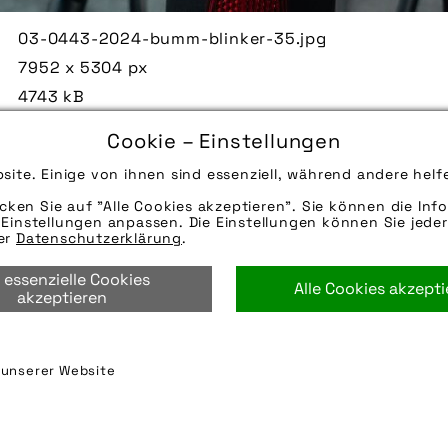
03-0443-2024-bumm-blinker-35.jpg
7952 x 5304 px
4743 kB
22.02.2024
Cookie – Einstellungen
Die Bildunterschrift wird in Bälde eingefügt. Sie 
site. Einige von ihnen sind essenziell, während andere helf
Mail oder Telefon kontaktieren, wir helfen gerne we
icken Sie auf "Alle Cookies akzeptieren". Sie können die Info
Quelle/Source [´www.bumm.de | pd-f´]
Einstellungen anpassen. Die Einstellungen können Sie jeder
Hinweise zur weiteren Recherche:
rer
Datenschutzerklärung
.
Modellname: Turntec
 essenzielle Cookies
Hersteller: Busch + Müller
Alle Cookies akzept
akzeptieren
beleuchtung
,
blinker
,
bumm
,
busch & müller
,
busch 
n unserer Website