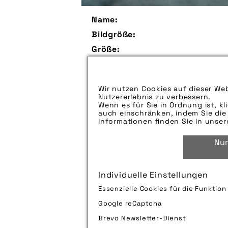
Name:
Bildgröße:
Größe:
Aufspieldatum:
Bildunterschrift:
Wir nutzen Cookies auf dieser Web
Nutzererlebnis zu verbessern.
Zu verwendender Bildnachweis:
Wenn es für Sie in Ordnung ist, kl
auch einschränken, indem Sie die 
Technik-Info:
Informationen finden Sie in unse
Nur
Tags:
Individuelle Einstellungen
Bild downloaden
Essenzielle Cookies für die Funktio
Google reCaptcha
Brevo Newsletter-Dienst