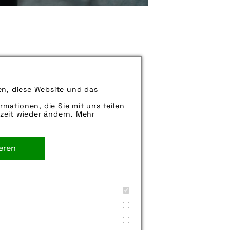
können uns aber gern auch per E-
en, diese Website und das
iter.
rmationen, die Sie mit uns teilen
zeit wieder ändern. Mehr
ieren
& müller kg
,
sicherheit