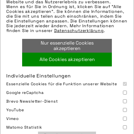
Website und das Nutzererlebnis zu verbessern.
Wenn es für Sie in Ordnung ist, klicken Sie auf "Alle
Modellname: Rise H10
Cookies akzeptieren". Sie können die Informationen,
Hersteller: Orbea
die Sie mit uns teilen auch einschränken, indem Sie
die Einstellungen anpassen. Die Einstellungen können
Tags:
Sie jederzeit wieder ändern. Mehr Informationen
finden Sie in unserer
Datenschutzerklärung
.
e-bike
,
e-mountainbike
,
fahrradfrühling-
2024
,
gebäude
,
motor
,
mountainbike
,
orbea
,
Nur essenzielle Cookies
orbea s coop
,
pedelec
,
stadt
,
urban
akzeptieren
Alle Cookies akzeptieren
Bild downloaden
Individuelle Einstellungen
Essenzielle Cookies für die Funktion unserer Website
Google reCaptcha
Brevo Newsletter-Dienst
YouTube
Vimeo
Impressum
Sitemap
Partner
FAQ
Matomo Statistik
Nutzungsbedingungen
Datenschutz
Jobs