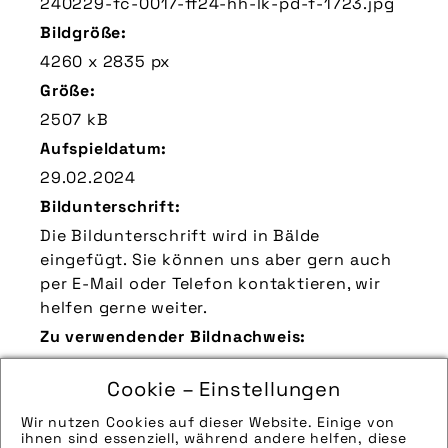
240229-fc-0017-ff24-hh-lk-pd-f-1723.jpg
Bildgröße:
4260 x 2835 px
Größe:
2507 kB
Aufspieldatum:
29.02.2024
Bildunterschrift:
Die Bildunterschrift wird in Bälde
eingefügt. Sie können uns aber gern auch
per E-Mail oder Telefon kontaktieren, wir
helfen gerne weiter.
Zu verwendender Bildnachweis:
Quelle/Source [´www.pd-f.de / Luka Gorjup
Cookie – Einstellungen
| Lux Fotowerk´]
Technik-Info:
Wir nutzen Cookies auf dieser Website. Einige von
ihnen sind essenziell, während andere helfen, diese
Hinweise zur weiteren Recherche: