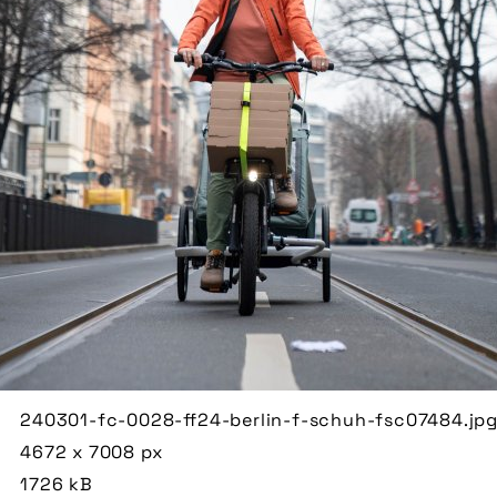
240301-fc-0028-ff24-berlin-f-schuh-fsc07484.jp
4672 x 7008 px
1726 kB