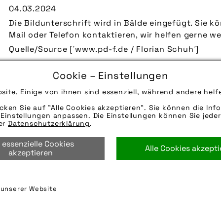
04.03.2024
Die Bildunterschrift wird in Bälde eingefügt. Sie 
Mail oder Telefon kontaktieren, wir helfen gerne we
Quelle/Source [´www.pd-f.de / Florian Schuh´]
Hinweise zur weiteren Recherche:
Cookie – Einstellungen
Modellname: Kid Vaaya 2
Hersteller: Croozer
site. Einige von ihnen sind essenziell, während andere helf
abus
,
anhänger
,
asphalt
,
august bremicker söhne k
icken Sie auf "Alle Cookies akzeptieren". Sie können die Info
gmbh
,
e-bike
,
fahrer berlin
,
fahrer berlin gmbh
,
fah
Einstellungen anpassen. Die Einstellungen können Sie jeder
rer
Datenschutzerklärung
.
häuser
,
hundefahrradanhänger
,
hundetransporter
,
kindertransporter
,
lastenanhänger
,
messingschlage
 essenzielle Cookies
Alle Cookies akzept
kg
,
motor
,
pedelec
,
sicherheit
,
stadt
,
straße
,
transp
akzeptieren
vaude
,
vaude sport gmbh & co kg
n unserer Website