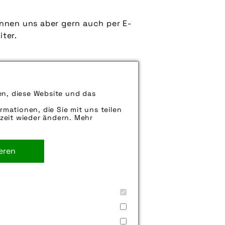
können uns aber gern auch per E-
iter.
en, diese Website und das
g
,
bekleidung
,
croozer
,
croozer
rmationen, die Sie mit uns teilen
rradfrühling-2024
,
gebäude
,
zeit wieder ändern. Mehr
kinderanhänger
,
r
,
messingschlager gmbh & co
ieren
ort
,
transportanhänger
,
urban
,