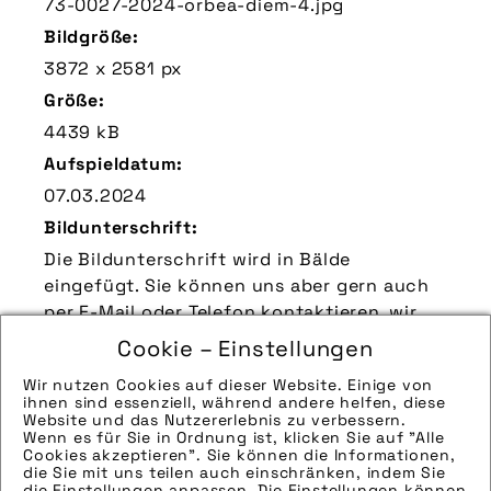
73-0027-2024-orbea-diem-4.jpg
Bildgröße:
3872 x 2581 px
Größe:
4439 kB
Aufspieldatum:
07.03.2024
Bildunterschrift:
Die Bildunterschrift wird in Bälde
eingefügt. Sie können uns aber gern auch
per E-Mail oder Telefon kontaktieren, wir
helfen gerne weiter.
Cookie – Einstellungen
Zu verwendender Bildnachweis:
Wir nutzen Cookies auf dieser Website. Einige von
Quelle/Source [´www.orbea.com /
ihnen sind essenziell, während andere helfen, diese
Website und das Nutzererlebnis zu verbessern.
pressedienst-fahrrad´]
Wenn es für Sie in Ordnung ist, klicken Sie auf "Alle
Cookies akzeptieren". Sie können die Informationen,
Technik-Info:
die Sie mit uns teilen auch einschränken, indem Sie
die Einstellungen anpassen. Die Einstellungen können