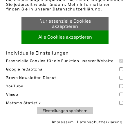
Modell: Diem
Sie jederzeit wieder ändern. Mehr Informationen
Hersteller: Orbea
finden Sie in unserer
Datenschutzerklärung
.
Tags:
Nur essenzielle Cookies
e-bike
,
e-mtb
,
motor
,
orbea
,
pedelec
akzeptieren
Alle Cookies akzeptieren
Bild downloaden
Individuelle Einstellungen
Essenzielle Cookies für die Funktion unserer Website
Google reCaptcha
Brevo Newsletter-Dienst
YouTube
Vimeo
Impressum
Sitemap
Partner
FAQ
Matomo Statistik
Nutzungsbedingungen
Datenschutz
Jobs
Einstellungen speichern
Cookies
Impressum
Datenschutzerklärung