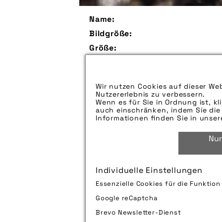
Name:
Bildgröße:
Größe:
Aufspieldatum:
Bildunterschrift:
Wir nutzen Cookies auf dieser Web
Nutzererlebnis zu verbessern.
Zu verwendender Bildnachweis:
Wenn es für Sie in Ordnung ist, kl
auch einschränken, indem Sie die 
Technik-Info:
Informationen finden Sie in unse
Nur
Tags:
Individuelle Einstellungen
Bild downloaden
Essenzielle Cookies für die Funktio
Google reCaptcha
Brevo Newsletter-Dienst