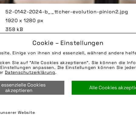
52-0142-2024-b__ttcher-evolution-pinion2.jpg
1920 x 1280 px
358 kB
17.04.2024
Cookie – Einstellungen
Die Bildunterschrift wird in Bälde eingefügt. Sie 
site. Einige von ihnen sind essenziell, während andere helf
Mail oder Telefon kontaktieren, wir helfen gerne we
icken Sie auf "Alle Cookies akzeptieren". Sie können die Info
Quelle/Source [´www.pinion.eu| pd-f´]
Einstellungen anpassen. Die Einstellungen können Sie jeder
Hinweise zur weiteren Recherche:
rer
Datenschutzerklärung
.
Modellname:
 essenzielle Cookies
Hersteller: Pinion
Alle Cookies akzept
akzeptieren
getriebelager
,
getriebeschaltung
,
pinion
,
pinion g
n unserer Website