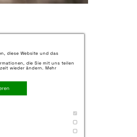
können uns aber gern auch per E-
en, diese Website und das
iter.
rmationen, die Sie mit uns teilen
zeit wieder ändern. Mehr
ieren
mbh
,
schaltung