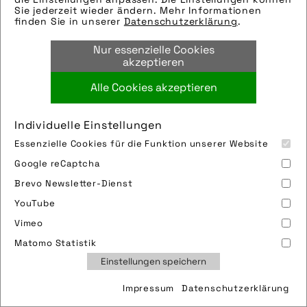
Hersteller: Schwalbe
Sie jederzeit wieder ändern. Mehr Informationen
Tags:
finden Sie in unserer
Datenschutzerklärung
.
aufpumpen
,
ralf bohle gmbh
,
reifen
,
Nur essenzielle Cookies
schwalbe
,
ventil
akzeptieren
Alle Cookies akzeptieren
Bild downloaden
Individuelle Einstellungen
Essenzielle Cookies für die Funktion unserer Website
Google reCaptcha
Brevo Newsletter-Dienst
YouTube
Vimeo
Impressum
Sitemap
Partner
FAQ
Matomo Statistik
Nutzungsbedingungen
Datenschutz
Jobs
Einstellungen speichern
Cookies
Impressum
Datenschutzerklärung