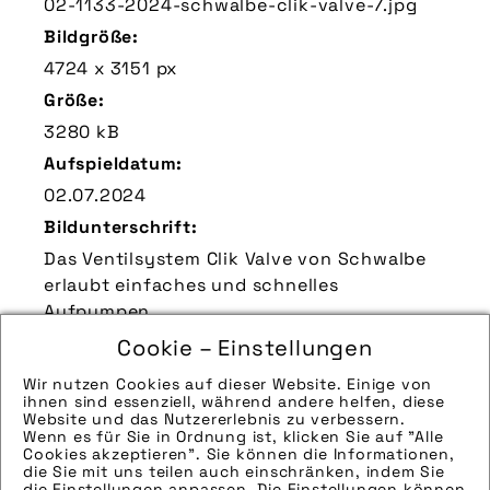
02-1133-2024-schwalbe-clik-valve-7.jpg
Bildgröße:
4724 x 3151 px
Größe:
3280 kB
Aufspieldatum:
02.07.2024
Bildunterschrift:
Das Ventilsystem Clik Valve von Schwalbe
erlaubt einfaches und schnelles
Aufpumpen.
Zu verwendender Bildnachweis:
Cookie – Einstellungen
www.schwalbe.com | pd-f
Wir nutzen Cookies auf dieser Website. Einige von
ihnen sind essenziell, während andere helfen, diese
Technik-Info:
Website und das Nutzererlebnis zu verbessern.
Wenn es für Sie in Ordnung ist, klicken Sie auf "Alle
Hinweise zur weiteren Recherche:
Cookies akzeptieren". Sie können die Informationen,
Modellname: Clik Valve
die Sie mit uns teilen auch einschränken, indem Sie
die Einstellungen anpassen. Die Einstellungen können