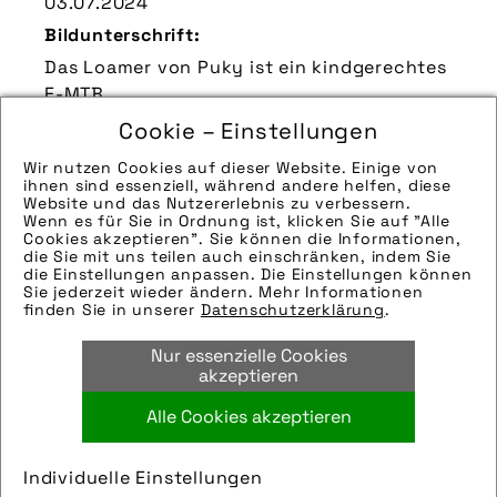
03.07.2024
Bildunterschrift:
Das Loamer von Puky ist ein kindgerechtes
E-MTB.
Zu verwendender Bildnachweis:
Cookie – Einstellungen
www.pd-f.de | Thomas Geisler
Wir nutzen Cookies auf dieser Website. Einige von
ihnen sind essenziell, während andere helfen, diese
Technik-Info:
Website und das Nutzererlebnis zu verbessern.
Wenn es für Sie in Ordnung ist, klicken Sie auf "Alle
Hinweise zur weiteren Recherche:
Cookies akzeptieren". Sie können die Informationen,
Modellname: Loamer
die Sie mit uns teilen auch einschränken, indem Sie
die Einstellungen anpassen. Die Einstellungen können
Hersteller: Puky
Sie jederzeit wieder ändern. Mehr Informationen
Tags:
finden Sie in unserer
Datenschutzerklärung
.
e-mtb
,
eurobike
,
keebike gmbh
,
kinderrad
,
Nur essenzielle Cookies
puky
akzeptieren
Alle Cookies akzeptieren
Bild downloaden
Individuelle Einstellungen