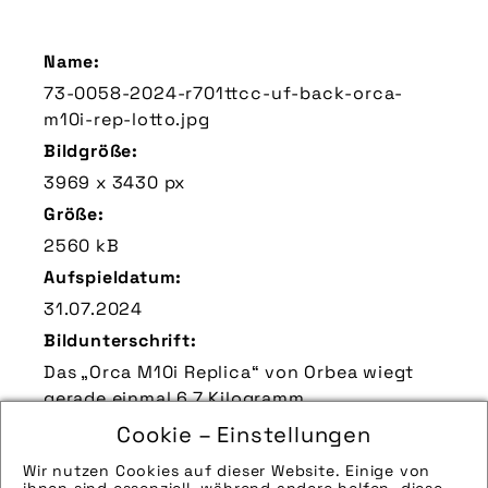
Name:
73-0058-2024-r701ttcc-uf-back-orca-
m10i-rep-lotto.jpg
Bildgröße:
3969 x 3430 px
Größe:
2560 kB
Aufspieldatum:
31.07.2024
Bildunterschrift:
Das „Orca M10i Replica“ von Orbea wiegt
gerade einmal 6,7 Kilogramm.
Zu verwendender Bildnachweis:
Cookie – Einstellungen
www.orbea.com | pd-f
Wir nutzen Cookies auf dieser Website. Einige von