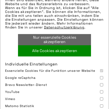
ihnen sind essenziell, während andere helfen, diese
Technik-Info:
Website und das Nutzererlebnis zu verbessern.
Zur weiteren Recherche:
Wenn es für Sie in Ordnung ist, klicken Sie auf "Alle
Cookies akzeptieren". Sie können die Informationen,
Modellname: Orca M10i Replica
die Sie mit uns teilen auch einschränken, indem Sie
Hersteller: Orbea
die Einstellungen anpassen. Die Einstellungen können
Sie jederzeit wieder ändern. Mehr Informationen
Tags:
finden Sie in unserer
Datenschutzerklärung
.
aerodynamik
,
freisteller
,
leicht
,
orbea
,
Nur essenzielle Cookies
orbea s coop
,
rennrad
akzeptieren
Alle Cookies akzeptieren
Bild downloaden
Individuelle Einstellungen
Essenzielle Cookies für die Funktion unserer Website
Google reCaptcha
Brevo Newsletter-Dienst
YouTube
Vimeo
Impressum
Sitemap
Partner
FAQ
Matomo Statistik
Nutzungsbedingungen
Datenschutz
Jobs