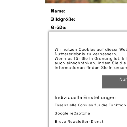
Name:
Bildgröße:
Größe:
Aufspieldatum:
Bildunterschrift:
Wir nutzen Cookies auf dieser Web
Nutzererlebnis zu verbessern.
Zu verwendender Bildnachweis:
Wenn es für Sie in Ordnung ist, kl
auch einschränken, indem Sie die 
Technik-Info:
Informationen finden Sie in unse
Nur
Tags:
Individuelle Einstellungen
Bild downloaden
Essenzielle Cookies für die Funktio
Google reCaptcha
Brevo Newsletter-Dienst