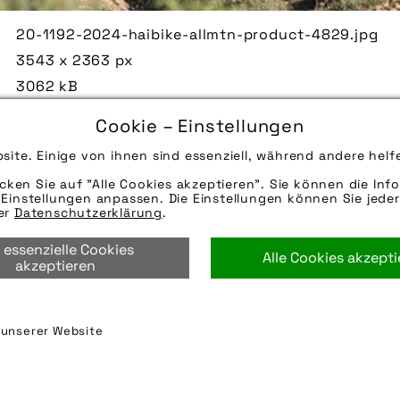
20-1192-2024-haibike-allmtn-product-4829.jpg
3543 x 2363 px
3062 kB
02.10.2024
Cookie – Einstellungen
Die Bildunterschrift wird in Bälde eingefügt. Sie 
site. Einige von ihnen sind essenziell, während andere helf
Mail oder Telefon kontaktieren, wir helfen gerne we
icken Sie auf "Alle Cookies akzeptieren". Sie können die Info
Quelle/Source: „www.haibike.de | pd-f“
Einstellungen anpassen. Die Einstellungen können Sie jeder
Hinweise zur weiteren Recherche:
rer
Datenschutzerklärung
.
Modellname: AllMtn
 essenzielle Cookies
Hersteller: Haibike
Alle Cookies akzept
akzeptieren
e-mountainbike
,
fahrrad
,
haibike
,
trailbike
,
winora-
n unserer Website