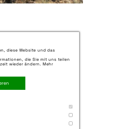
können uns aber gern auch per E-
en, diese Website und das
iter.
rmationen, die Sie mit uns teilen
zeit wieder ändern. Mehr
ieren
staiger gmbh