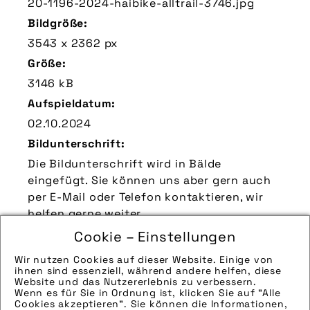
20-1196-2024-haibike-alltrail-3746.jpg
Bildgröße:
3543 x 2362 px
Größe:
3146 kB
Aufspieldatum:
02.10.2024
Bildunterschrift:
Die Bildunterschrift wird in Bälde
eingefügt. Sie können uns aber gern auch
per E-Mail oder Telefon kontaktieren, wir
helfen gerne weiter.
Zu verwendender Bildnachweis:
Cookie – Einstellungen
Quelle/Source: „www.haibike.de | pd-f“
Wir nutzen Cookies auf dieser Website. Einige von
ihnen sind essenziell, während andere helfen, diese
Technik-Info:
Website und das Nutzererlebnis zu verbessern.
Wenn es für Sie in Ordnung ist, klicken Sie auf "Alle
Hinweise zur weiteren Recherche:
Cookies akzeptieren". Sie können die Informationen,