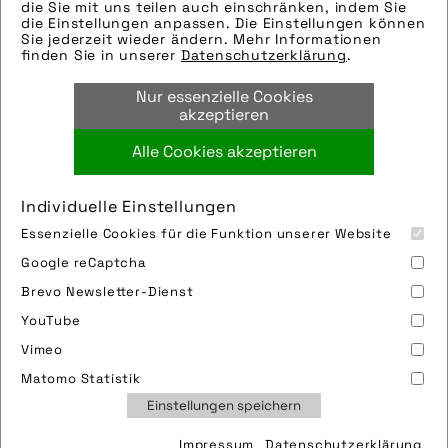
Modellname: Alltrail
die Sie mit uns teilen auch einschränken, indem Sie
die Einstellungen anpassen. Die Einstellungen können
Hersteller: Haibike
Sie jederzeit wieder ändern. Mehr Informationen
Tags:
finden Sie in unserer
Datenschutzerklärung
.
e-mountainbike
,
fahrrad
,
haibike
,
winora-
Nur essenzielle Cookies
staiger gmbh
akzeptieren
Alle Cookies akzeptieren
Bild downloaden
Individuelle Einstellungen
Essenzielle Cookies für die Funktion unserer Website
Google reCaptcha
Brevo Newsletter-Dienst
YouTube
Vimeo
Impressum
Sitemap
Partner
FAQ
Matomo Statistik
Nutzungsbedingungen
Datenschutz
Jobs
Einstellungen speichern
Cookies
Impressum
Datenschutzerklärung