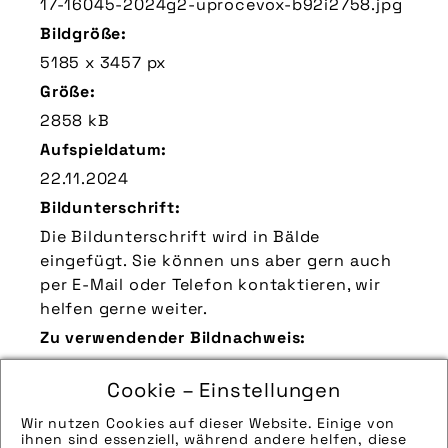
17-16045-2024g2-uprocevox-b92i2758.jpg
Bildgröße:
5185 x 3457 px
Größe:
2858 kB
Aufspieldatum:
22.11.2024
Bildunterschrift:
Die Bildunterschrift wird in Bälde
eingefügt. Sie können uns aber gern auch
per E-Mail oder Telefon kontaktieren, wir
helfen gerne weiter.
Zu verwendender Bildnachweis:
Quelle/Source: „www.flyer-bikes.com | pd-
Cookie – Einstellungen
f“
Technik-Info:
Wir nutzen Cookies auf dieser Website. Einige von
ihnen sind essenziell, während andere helfen, diese