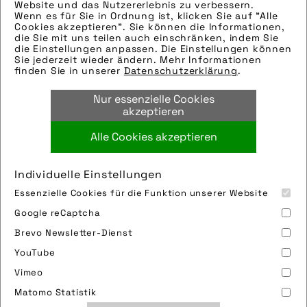
Hinweise zur weiteren Recherche:
Website und das Nutzererlebnis zu verbessern.
Wenn es für Sie in Ordnung ist, klicken Sie auf "Alle
Modellname: Uproc EVO:X
Cookies akzeptieren". Sie können die Informationen,
Hersteller: Flyer
die Sie mit uns teilen auch einschränken, indem Sie
die Einstellungen anpassen. Die Einstellungen können
Tags:
Sie jederzeit wieder ändern. Mehr Informationen
finden Sie in unserer
Datenschutzerklärung
.
bäume
,
downhill
,
e-bike
,
e-mountainbike
,
fahrrad
,
flyer
,
flyer ag
,
mountainbike
,
natur
,
Nur essenzielle Cookies
outdoor
,
pedelec
,
wald
akzeptieren
Alle Cookies akzeptieren
Bild downloaden
Individuelle Einstellungen
Essenzielle Cookies für die Funktion unserer Website
Google reCaptcha
Brevo Newsletter-Dienst
YouTube
Vimeo
Impressum
Sitemap
Partner
FAQ
Matomo Statistik
Nutzungsbedingungen
Datenschutz
Jobs