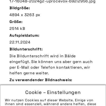
17-16048-2024g2-uprocevox-b92i2956.jpg
Bildgröße:
4894 x 3263 px
Größe:
2514 kB
Aufspieldatum:
22.11.2024
Bildunterschrift:
Die Bildunterschrift wird in Bälde
eingefügt. Sie können uns aber gern auch
per E-Mail oder Telefon kontaktieren, wir
helfen gerne weiter.
Zu verwendender Bildnachweis:
Quelle/Source: „www.flyer-bikes.com | pd-
Cookie – Einstellungen
f“
Technik-Info:
Wir nutzen Cookies auf dieser Website. Einige von
ihnen sind essenziell, während andere helfen, diese