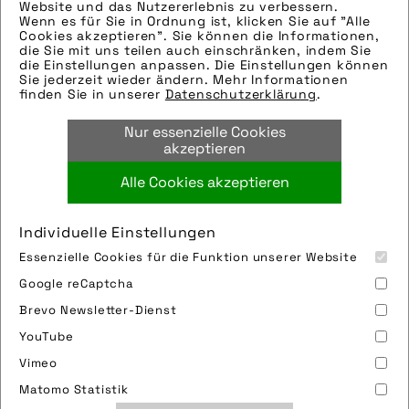
Hinweise zur weiteren Recherche:
Website und das Nutzererlebnis zu verbessern.
Wenn es für Sie in Ordnung ist, klicken Sie auf "Alle
Modellname: Uproc EVO:X
Cookies akzeptieren". Sie können die Informationen,
Hersteller: Flyer
die Sie mit uns teilen auch einschränken, indem Sie
die Einstellungen anpassen. Die Einstellungen können
Tags:
Sie jederzeit wieder ändern. Mehr Informationen
finden Sie in unserer
Datenschutzerklärung
.
bäume
,
e-bike
,
e-mountainbike
,
fahrrad
,
flyer
,
flyer ag
,
mountainbike
,
natur
,
Nur essenzielle Cookies
outdoor
,
pedelec
,
uphill
,
wald
akzeptieren
Alle Cookies akzeptieren
Bild downloaden
Individuelle Einstellungen
Essenzielle Cookies für die Funktion unserer Website
Google reCaptcha
Brevo Newsletter-Dienst
YouTube
Vimeo
Impressum
Sitemap
Partner
FAQ
Matomo Statistik
Nutzungsbedingungen
Datenschutz
Jobs