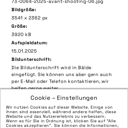
73-0064-2025-avant-shooting-06.jpg
Bildgröße:
3541 x 2362 px
Größe:
3920 kB
Aufspieldatum:
15.01.2025
Bildunterschrift:
Die Bildunterschrift wird in Bälde
eingefügt. Sie können uns aber gern auch
per E-Mail oder Telefon kontaktieren, wir
helfen gerne weiter.
Zu verwendender Bildnachweis:
Cookie – Einstellungen
Quelle/Source: „www.orbea.com | pd-f“
Wir nutzen Cookies auf dieser Website. Einige von
ihnen sind essenziell, während andere helfen, diese
Technik-Info:
Website und das Nutzererlebnis zu verbessern.
Wenn es für Sie in Ordnung ist, klicken Sie auf "Alle
Hinweise zur weiteren Recherche:
Cookies akzeptieren". Sie können die Informationen,