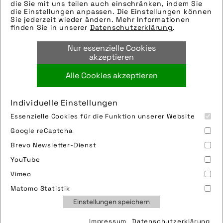
Modellname: Avant
die Sie mit uns teilen auch einschränken, indem Sie
die Einstellungen anpassen. Die Einstellungen können
Hersteller: Orbea
Sie jederzeit wieder ändern. Mehr Informationen
Tags:
finden Sie in unserer
Datenschutzerklärung
.
aluminium
,
fahrrad
,
orbea
,
orbea s coop
,
Nur essenzielle Cookies
rennrad
,
toolbox
akzeptieren
Alle Cookies akzeptieren
Bild downloaden
Individuelle Einstellungen
Essenzielle Cookies für die Funktion unserer Website
Google reCaptcha
Brevo Newsletter-Dienst
YouTube
Vimeo
Impressum
Sitemap
Partner
FAQ
Matomo Statistik
Nutzungsbedingungen
Datenschutz
Jobs
Einstellungen speichern
Cookies
Impressum
Datenschutzerklärung