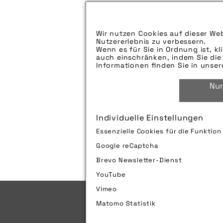
Aufspieldatum:
Bildunterschrift:
Wir nutzen Cookies auf dieser Web
Nutzererlebnis zu verbessern.
Zu verwendender Bildnachweis:
Wenn es für Sie in Ordnung ist, kl
auch einschränken, indem Sie die 
Technik-Info:
Informationen finden Sie in unse
Nur
Tags:
Individuelle Einstellungen
Bild downloaden
Essenzielle Cookies für die Funktio
Google reCaptcha
Brevo Newsletter-Dienst
YouTube
Vimeo
Matomo Statistik