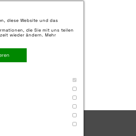
können uns aber gern auch per E-
en, diese Website und das
iter.
rmationen, die Sie mit uns teilen
zeit wieder ändern. Mehr
ieren
icherheit