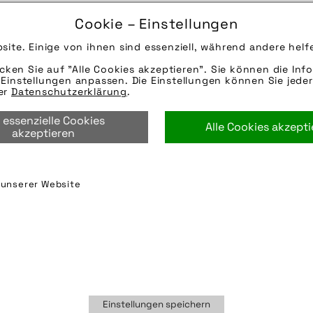
15.01.2025
Cookie – Einstellungen
Die Bildunterschrift wird in Bälde eingefügt. Sie 
site. Einige von ihnen sind essenziell, während andere helf
Mail oder Telefon kontaktieren, wir helfen gerne we
icken Sie auf "Alle Cookies akzeptieren". Sie können die Info
Quelle/Source: „www.fahrer-berlin.de | pd-f“
Einstellungen anpassen. Die Einstellungen können Sie jeder
Hinweise zur weiteren Recherche:
rer
Datenschutzerklärung
.
Modellname: Spot
 essenzielle Cookies
Hersteller: Fahrer Berlin
Alle Cookies akzept
akzeptieren
fahrer berlin
,
fahrer berlin gmbh
,
reflektor
,
sattel
,
s
n unserer Website
Einstellungen speichern