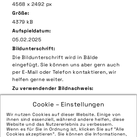
4568 x 2492 px
Größe:
4379 kB
Aufspieldatum:
05.02.2025
Bildunterschrift:
Die Bildunterschrift wird in Bälde
eingefügt. Sie können uns aber gern auch
per E-Mail oder Telefon kontaktieren, wir
helfen gerne weiter.
Zu verwendender Bildnachweis:
Quelle/Source: „www.isy.de | pd-f“
Cookie – Einstellungen
Technik-Info:
Hinweise zur weiteren Recherche:
Wir nutzen Cookies auf dieser Website. Einige von
ihnen sind essenziell, während andere helfen, diese
Modellname: E5 ZR F CX Century
Website und das Nutzererlebnis zu verbessern.
Hersteller: i:SY
Wenn es für Sie in Ordnung ist, klicken Sie auf "Alle
Cookies akzeptieren". Sie können die Informationen,