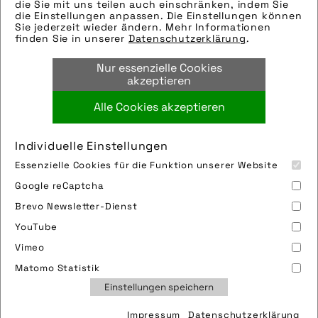
Tags:
die Sie mit uns teilen auch einschränken, indem Sie
die Einstellungen anpassen. Die Einstellungen können
ausstellung
,
e-bike
,
e-kompaktbike
,
Sie jederzeit wieder ändern. Mehr Informationen
finden Sie in unserer
Datenschutzerklärung
.
fachhandel
,
handel
,
i:sy_gmbh_&_co.kg
,
isy
,
kompaktbike
,
kompaktrad
,
motor
,
Nur essenzielle Cookies
pedelec
,
showroom
,
verkauf
akzeptieren
Alle Cookies akzeptieren
Bild downloaden
Individuelle Einstellungen
Essenzielle Cookies für die Funktion unserer Website
Google reCaptcha
Brevo Newsletter-Dienst
YouTube
Vimeo
Impressum
Sitemap
Partner
FAQ
Matomo Statistik
Nutzungsbedingungen
Datenschutz
Jobs
Einstellungen speichern
Cookies
Impressum
Datenschutzerklärung