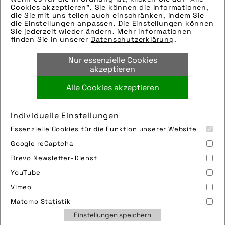
Cookies akzeptieren". Sie können die Informationen,
Tags:
die Sie mit uns teilen auch einschränken, indem Sie
die Einstellungen anpassen. Die Einstellungen können
antrieb
,
display
,
e-bike
,
fahrradfrühling-
Sie jederzeit wieder ändern. Mehr Informationen
finden Sie in unserer
Datenschutzerklärung
.
2025
,
fazua
,
FF25
,
frühling
,
haibike
,
hamburg
,
motor
,
remote
,
winora-staiger
Nur essenzielle Cookies
gmbh
akzeptieren
Alle Cookies akzeptieren
Bild downloaden
Individuelle Einstellungen
Essenzielle Cookies für die Funktion unserer Website
Google reCaptcha
Brevo Newsletter-Dienst
YouTube
Vimeo
Impressum
Sitemap
Partner
FAQ
Matomo Statistik
Nutzungsbedingungen
Datenschutz
Jobs
Einstellungen speichern
Cookies