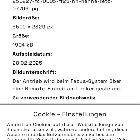
250227-fc-0005-ff25-hh-hanna-retz-
07706.jpg
Bildgröße:
3500 x 2329 px
Größe:
1904 kB
Aufspieldatum:
28.02.2025
Bildunterschrift:
Der Antrieb wird beim Fazua-System über
eine Remote-Einheit am Lenker gesteuert.
Zu verwendender Bildnachweis:
Quelle/Source: „www.pd-f.de | Hanna Retz“
Cookie – Einstellungen
Technik-Info:
Wir nutzen Cookies auf dieser Website. Einige von
Hinweise zur weiteren Recherche:
ihnen sind essenziell, während andere helfen, diese
Modellname: Fazua Ride 60
Website und das Nutzererlebnis zu verbessern.
Wenn es für Sie in Ordnung ist, klicken Sie auf "Alle
Hersteller: Fazua