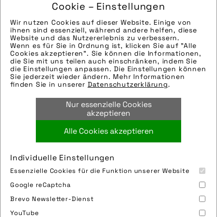
Cookie – Einstellungen
Hinweise zur weiteren Recherche:
Wir nutzen Cookies auf dieser Website. Einige von
Modellname: Scorpion fs 26 Enduro
ihnen sind essenziell, während andere helfen, diese
Hersteller: HP Velotechnik
Website und das Nutzererlebnis zu verbessern.
Wenn es für Sie in Ordnung ist, klicken Sie auf "Alle
Tags:
Cookies akzeptieren". Sie können die Informationen,
die Sie mit uns teilen auch einschränken, indem Sie
abus
,
august bremicker söhne kg
,
birdrace
,
die Einstellungen anpassen. Die Einstellungen können
e-liegerad
,
hp velotechnik
,
hp velotechnik
Sie jederzeit wieder ändern. Mehr Informationen
finden Sie in unserer
Datenschutzerklärung
.
gmbh & co kg
,
liegerad
,
natur
,
ornithologie
,
ortlieb
,
ortlieb sportartikel gmbh
,
Nur essenzielle Cookies
sicherheit
akzeptieren
Alle Cookies akzeptieren
Bild downloaden
Individuelle Einstellungen
Essenzielle Cookies für die Funktion unserer Website
Google reCaptcha
Brevo Newsletter-Dienst
YouTube