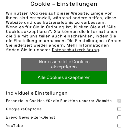
Cookie – Einstellungen
Hinweise zur weiteren Recherche:
Wir nutzen Cookies auf dieser Website. Einige von
Modellname: Scorpion fs 26 Enduro
ihnen sind essenziell, während andere helfen, diese
Hersteller: HP Velotechnik
Website und das Nutzererlebnis zu verbessern.
Wenn es für Sie in Ordnung ist, klicken Sie auf "Alle
Tags:
Cookies akzeptieren". Sie können die Informationen,
die Sie mit uns teilen auch einschränken, indem Sie
abus
,
august bremicker söhne kg
,
birdrace
,
die Einstellungen anpassen. Die Einstellungen können
e-liegerad
,
hp velotechnik
,
hp velotechnik
Sie jederzeit wieder ändern. Mehr Informationen
finden Sie in unserer
Datenschutzerklärung
.
gmbh & co kg
,
liegerad
,
natur
,
ornithologie
,
ortlieb
,
ortlieb sportartikel gmbh
,
Nur essenzielle Cookies
sicherheit
akzeptieren
Alle Cookies akzeptieren
Bild downloaden
Individuelle Einstellungen
Essenzielle Cookies für die Funktion unserer Website
Google reCaptcha
Brevo Newsletter-Dienst
YouTube